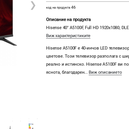
❯
46
код на продукта
Описание на продукта
Hisense 40" A5100F, Full HD 1920x1080, DLED
Виж характеристиките
Hisense A5100F е 40-инчов LED телевизор
цветове. Този телевизор разполага с ши
реално и истинско. Hisense A5100F ви п
яснота, благодарен...
Виж описанието