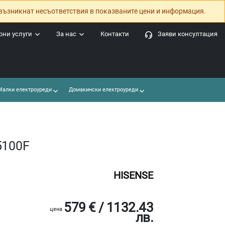
възникнат несъответствия в показваните цени и информация.
ни услуги
За нас
Контакти
Заяви консултация
алки електроуреди
Домакински електроуреди
5100F
HISENSE
579 € / 1132.43
цена
лв.