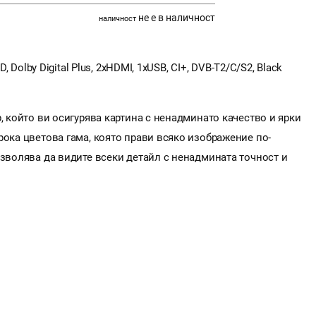
не е в наличност
наличност
, Dolby Digital Plus, 2xHDMI, 1xUSB, CI+, DVB-T2/C/S2, Black
, който ви осигурява картина с ненадминато качество и ярки
рока цветова гама, която прави всяко изображение по-
озволява да видите всеки детайл с ненадмината точност и