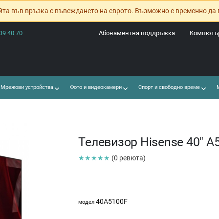
йта във връзка с въвеждането на еврото. Възможно е временно да 
39 40 70
Абонаментна поддръжка
Компютър
Мрежови устройства
Фото и видеокамери
Спорт и свободно време
М
Телевизор Hisense 40" A
★★★★★
(0 ревюта)
40A5100F
модел