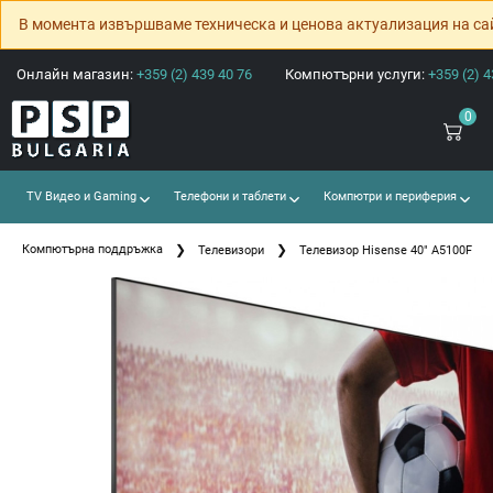
В момента извършваме техническа и ценова актуализация на са
Онлайн магазин:
+359 (2) 439 40 76
Компютърни услуги:
+359 (2) 4
0
TV Видео и Gaming
Телефони и таблети
Компютри и периферия
Компютърна поддръжка
Телевизори
Телевизор Hisense 40" A5100F