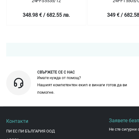
24PFS5535/12
24PFT5505/05
348.98 € / 682.55 лв.
349 € / 682.58 лв.
СВЪРЖЕТЕ СЕ С НАС
Имате нужда от помощ?
Нашият компетентен екип е винаги готов да ви
помогне.
Заявете без
Контакти
Не сте сигурни 
ПИ ЕС ПИ БЪЛГАРИЯ ООД