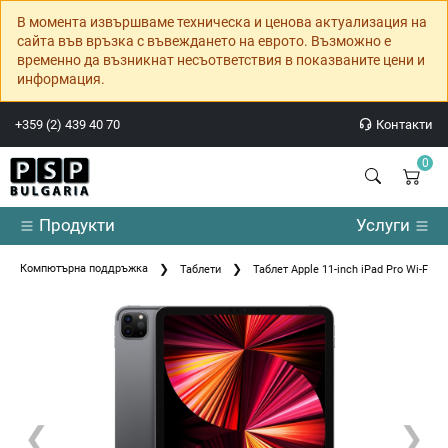
В момента извършваме техническа и ценова актуализация на
сайта във връзка с въвеждането на еврото. Възможно е
временно да възникнат несъответствия в показваните цени и
информация.
+359 (2) 439 40 70
Контакти
0
Продукти
Услуги
Компютърна поддръжка
Таблети
Таблет Apple 11-inch iPad Pro Wi-Fi 2
❮
❯