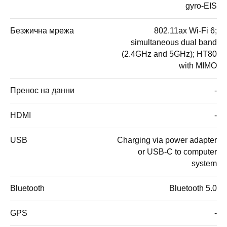
gyro-EIS
Безжична мрежа
802.11ax Wi-Fi 6;
simultaneous dual band
(2.4GHz and 5GHz); HT80
with MIMO
Пренос на данни
-
HDMI
-
USB
Charging via power adapter
or USB-C to computer
system
Bluetooth
Bluetooth 5.0
GPS
-