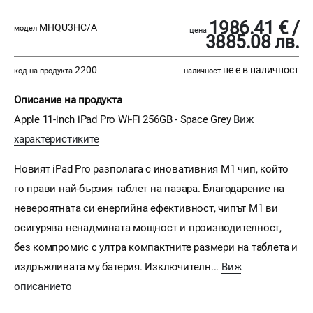
1986.41 € /
MHQU3HC/A
модел
цена
3885.08 лв.
2200
не е в наличност
код на продукта
наличност
Описание на продукта
Apple 11-inch iPad Pro Wi-Fi 256GB - Space Grey
Виж
характеристиките
Новият iPad Pro разполага с иновативния М1 чип, който
го прави най-бързия таблет на пазара. Благодарение на
невероятната си енергийна ефективност, чипът М1 ви
осигурява ненадмината мощност и производителност,
без компромис с ултра компактните размери на таблета и
издръжливата му батерия. Изключителн...
Виж
описанието