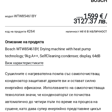
BOSCH
1599 € /
WTW85461BY
модел
цена
3127.37 лв.
4264
не е в наличност
код на продукта
наличност
Описание на продукта
Bosch WTW85461BY, Drying machine with heat pump
technology; 9kg A++, SelfCleaning condenser, display, 64dB
Виж характеристиките
Сушилните с нагревателна помпа със самопочистващ
кондензатор защитават дрехите ви и остават силно
енергийно ефикасни. Използването на самопочистваща
технология значи, че кондензаторът се почиства
автоматично до четири пъти по време на процеса на
сушене, като дава супер енергийно представяне цикъл