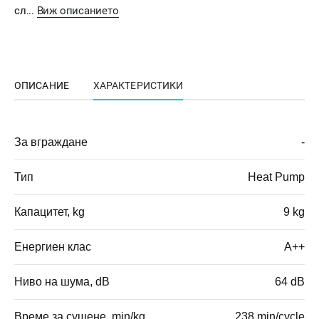
сл...
Виж описанието
ОПИСАНИЕ
ХАРАКТЕРИСТИКИ
За вграждане
-
Тип
Heat Pump
Капацитет, kg
9 kg
Енергиен клас
A++
Ниво на шума, dB
64 dB
Време за сушене, min/kg
238 min/cycle