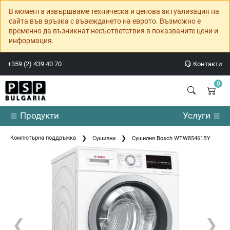
В момента извършваме техническа и ценова актуализация на
сайта във връзка с въвеждането на еврото. Възможно е
временно да възникнат несъответствия в показваните цени и
информация.
+359 (2) 439 40 70
Контакти
0
Продукти
Услуги
Компютърна поддръжка
Сушилни
Сушилня Bosch WTW85461BY
❮
❯