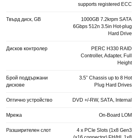
supports registered ECC
Твърд диск, GB
1000GB 7.2krpm SATA
6Gbps 512n 3.5in Hot-plug
Hard Drive
Дисков контролер
PERC H330 RAID
Controller, Adapter, Full
Height
Брой поддържани
3.5" Chassis up to 8 Hot
дискове
Plug Hard Drives
Оптично устройство
DVD +/-RW, SATA, Internal
Мрежа
On-Board LOM
Разширителен слот
4 x PCIe Slots (1x8 Gen3
(x16 connector) FH/HL 1x8