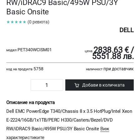
RW/iDRAC9 Basic/495W PSU/3Y
Basic Onsite
★★★★★
(0 ревюта)
DELL
2838.63 € /
PET340WCISM01
модел
цена
5551.88 лв.
5758
при доставчик
код на продукта
наличност
Добави в количката
Описание на продукта
Dell EMC PowerEdge T340/Chassis 8 x 3.5 HotPlug/Intel Xeon
E-2224/16GB/1x1TB/PERC H330/Casters/Bezel/DVD
RW/iDRAC9 Basic/495W PSU/3Y Basic Onsite
Виж
характеристиките