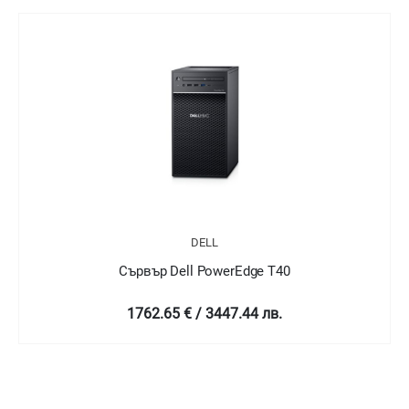
DELL
Сървър Dell EMC PowerEdge T140/Chassis 4 x
3.5"Cabled/Intel Xeon E-2224/16GB/1x1TB/PERC
H330/DVD RW/iDRAC9 Basic/3Y Basic Onsite
2346.43 € / 4589.22 лв.