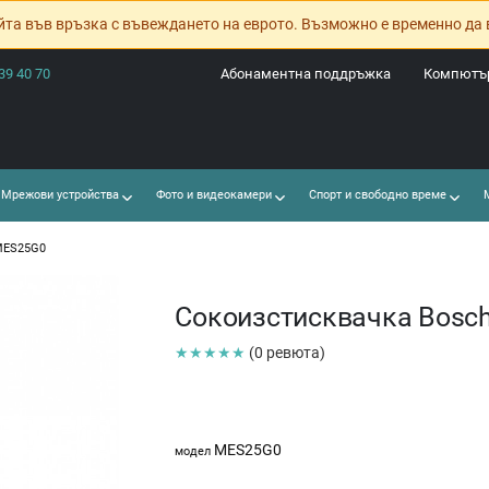
йта във връзка с въвеждането на еврото. Възможно е временно да 
39 40 70
Абонаментна поддръжка
Компютър
Мрежови устройства
Фото и видеокамери
Спорт и свободно време
М
MES25G0
Сокоизстисквачка Bosc
★★★★★
(0 ревюта)
MES25G0
модел