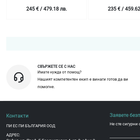
245 € / 479.18 лв.
235 € / 459.62
СВЪРЖЕТЕ СЕ С НАС
Имате нужда от помощ?
Нашият компетентен екип е винаги готов да ви
помогне.
Заявете без
Контакти
Не сте сигурни 
ПИ ЕС ПИ БЪЛГАРИЯ ООД
АДРЕС: