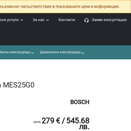
възникнат несъответствия в показваните цени и информация.
ни услуги
За нас
Контакти
Заяви консултация
алки електроуреди
Домакински електроуреди
h MES25G0
BOSCH
279 € / 545.68
цена
лв.