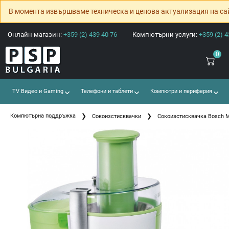
В момента извършваме техническа и ценова актуализация на са
Онлайн магазин:
+359 (2) 439 40 76
Компютърни услуги:
+359 (2) 4
0
TV Видео и Gaming
Телефони и таблети
Компютри и периферия
Компютърна поддръжка
Сокоизстисквачки
Сокоизстисквачка Bosch 