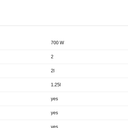
700 W
2
2l
1.25l
yes
yes
yes