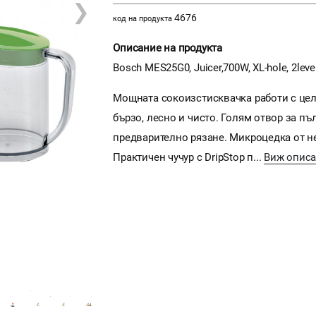
❯
4676
код на продукта
Описание на продукта
Bosch MES25G0, Juicer,700W, XL-hole, 2leve
Мощната сокоизстисквачка работи с цел
бързо, лесно и чисто. Голям отвор за пъ
предварително рязане. Микроцедка от н
Практичен чучур с DripStop п...
Виж опис