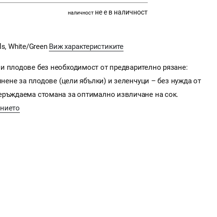
не е в наличност
наличност
ls, White/Green
Виж характеристиките
и плодове без необходимост от предварително рязане:
лнене за плодове (цели ябълки) и зеленчуци – без нужда от
еръждаема стомана за оптимално извличане на сок.
анието