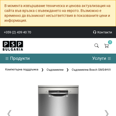
В момента извършваме техническа и ценова актуализация на
сайта във връзка с въвеждането на еврото. Възможно е
временно да възникнат несъответствия в показваните цени и
информация.
+359 (2) 439 40 70
Контакти
0
Продукти
Услуги
Компютърна поддръжка
Съдомиялни
Съдомиялна Bosch SMS4HVI00E S
❮
❯