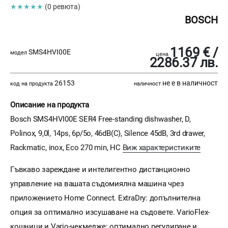
★★★★★
(0 ревюта)
BOSCH
1169 € /
SMS4HVI00E
модел
цена
2286.37 лв.
26153
не е в наличност
код на продукта
наличност
Описание на продукта
Bosch SMS4HVI00E SER4 Free-standing dishwasher, D,
Polinox, 9,0l, 14ps, 6p/5o, 46dB(C), Silence 45dB, 3rd drawer,
Rackmatic, inox, Eco 270 min, HC
Виж характеристиките
Гъвкаво зареждане и интелигентно дистанционно
управление на вашата съдомиялна машина чрез
приложението Home Connect. ExtraDry: допълнителна
опция за оптимално изсушаване на съдовете. VarioFlex-
кошници и Vario-чекмедже: оптимално регулиране и