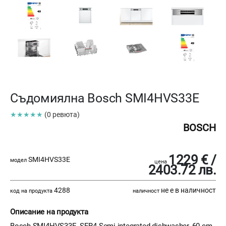
Съдомиялна Bosch SMI4HVS33E
★★★★★
(0 ревюта)
BOSCH
1229 € /
SMI4HVS33E
модел
цена
2403.72 лв.
4288
не е в наличност
код на продукта
наличност
Описание на продукта
Bosch SMI4HVS33E, SER4 Semi-integrated dishwasher, 60 cm,