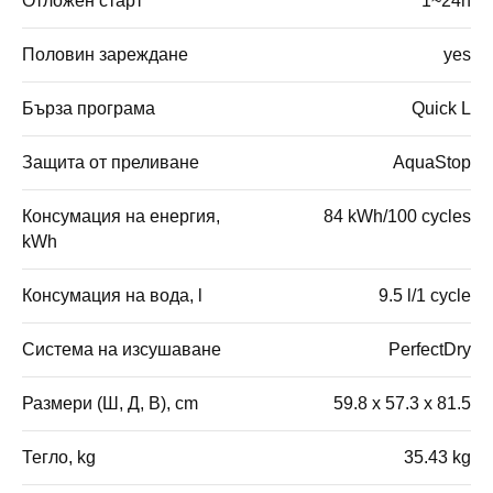
Отложен старт
1~24h
Половин зареждане
yes
Бърза програма
Quick L
Защита от преливане
AquaStop
Консумация на енергия,
84 kWh/100 cycles
kWh
Консумация на вода, l
9.5 l/1 cycle
Система на изсушаване
PerfectDry
Размери (Ш, Д, В), cm
59.8 x 57.3 x 81.5
Тегло, kg
35.43 kg