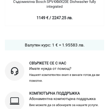
 SPV4XMX20E Dishwasher fully
Съдомиялна Bosch S
integrated
standing
 € / 2247.25 лв.
999 € / 
Валутен курс: 1 € = 1.95583 лв.
СВЪРЖЕТЕ СЕ С НАС
Имате нужда от помощ?
Нашият компетентен екип е винаги готов да ви
помогне.
КОМПЮТЪРНА ПОДДРЪЖКА
Абонаментна компютърна поддръжка
Вие можете да се абонирате за нашите услуги.