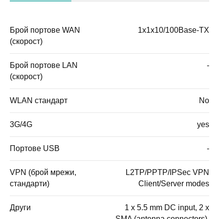
Брой портове WAN
1x1x10/100Base-TX
(скорост)
Брой портове LAN
-
(скорост)
WLAN стандарт
No
3G/4G
yes
Портове USB
-
VPN (брой мрежи,
L2TP/PPTP/IPSec VPN
стандарти)
Client/Server modes
Други
1 x 5.5 mm DC input, 2 x
SMA (antenna connectors),