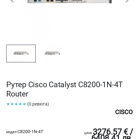
Рутер Cisco Catalyst C8200-1N-4T
Router
★★★★★
(0 ревюта)
CISCO
3276.57 € /
C8200-1N-4T
модел
цена
6408.41 лв.