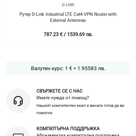
NK
D-LINK
TE Cat4 VPN Router with
Рутер D-Link 4G LTE M
ntennas
984.06 € / 1924.6
539.69 лв.
Валутен курс: 1 € = 1.95583 лв.
СВЪРЖЕТЕ СЕ С НАС
Имате нужда от помощ?
Нашият компетентен екип е винаги готов да ви
помогне.
КОМПЮТЪРНА ПОДДРЪЖКА
Абонаментна компютърна поддръжка