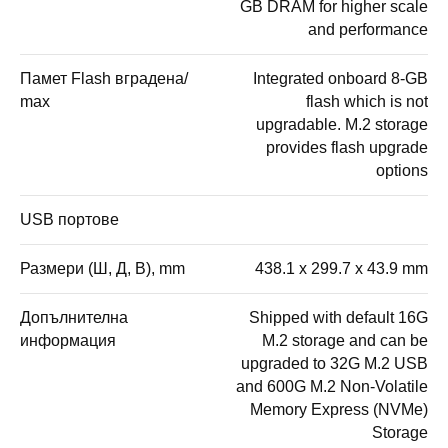
GB DRAM for higher scale
and performance
Памет Flash вградена/
Integrated onboard 8-GB
mах
flash which is not
upgradable. M.2 storage
provides flash upgrade
options
USB портове
Размери (Ш, Д, В), mm
438.1 x 299.7 x 43.9 mm
Допълнителна
Shipped with default 16G
информация
M.2 storage and can be
upgraded to 32G M.2 USB
and 600G M.2 Non-Volatile
Memory Express (NVMe)
Storage