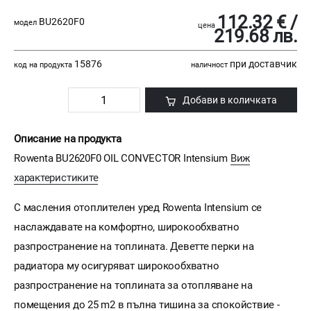
112.32 € /
BU2620F0
модел
цена
219.68 лв.
15876
при доставчик
код на продукта
наличност
Добави в количката
Описание на продукта
Rowenta BU2620F0 OIL CONVECTOR Intensium
Виж
характеристиките
С масления отоплителен уред Rowenta Intensium се
наслаждавате на комфортно, широкообхватно
разпространение на топлината. Деветте перки на
радиатора му осигуряват широкообхватно
разпространение на топлината за отопляване на
помещения до 25 m2 в пълна тишина за спокойствие -