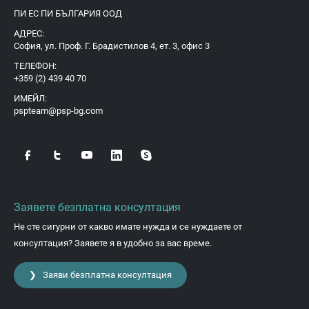
ПИ ЕС ПИ БЪЛГАРИЯ ООД
АДРЕС:
София, ул. Проф. Г. Брадистилов 4, ет. 3, офис 3
ТЕЛЕФОН:
+359 (2) 439 40 70
ИМЕЙЛ:
pspteam@psp-bg.com
Заявете безплатна консултация
Не сте сигурни от какво имате нужда и се нуждаете от
консултация? Заявете я в удобно за вас време.
❯ Заяви безплатна консултация