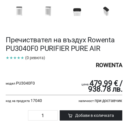
Пречиствател на въздух Rowenta
PU3040F0 PURIFIER PURE AIR
★★★★★
(0 ревюта)
ROWENTA
479.99 € /
PU3040F0
модел
цена
938.78 лв.
17040
при доставчик
код на продукта
наличност
Добави в количката