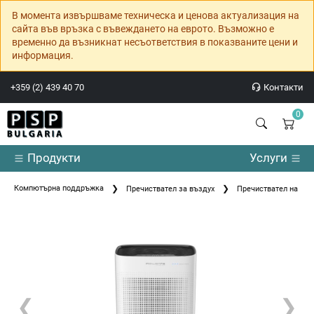
В момента извършваме техническа и ценова актуализация на
сайта във връзка с въвеждането на еврото. Възможно е
временно да възникнат несъответствия в показваните цени и
информация.
+359 (2) 439 40 70
Контакти
0
Продукти
Услуги
Компютърна поддръжка
Пречиствател за въздух
Пречиствател на въз
❮
❯