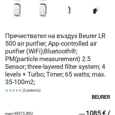
Пречиствател на въздух Beurer LR
500 air purifier; App-controlled air
purifier (WiFi);Bluetooth®;
PM(particle measurement) 2.5
Sensor; three-layered filter system; 4
levels + Turbo; Timer; 65 watts; max.
35-100m2;
★★★★★
(0 ревюта)
BEURER
1085 € /
66013_BEU
модел
цена