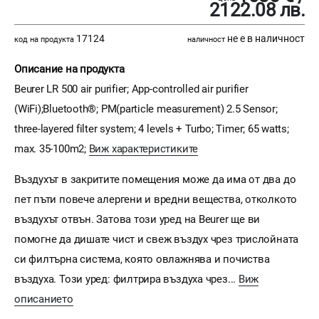
2122.08 лв.
17124
не е в наличност
код на продукта
наличност
Описание на продукта
Beurer LR 500 air purifier; App-controlled air purifier
(WiFi);Bluetooth®; PM(particle measurement) 2.5 Sensor;
three-layered filter system; 4 levels + Turbo; Timer; 65 watts;
max. 35-100m2;
Виж характеристиките
Въздухът в закритите помещения може да има от два до
пет пъти повече алергени и вредни вещества, отколкото
въздухът отвън. Затова този уред на Beurer ще ви
помогне да дишате чист и свеж въздух чрез трислойната
си филтърна система, която овлажнява и почиства
въздуха. Този уред: филтрира въздуха чрез...
Виж
описанието