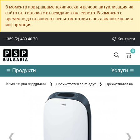
В момента извършваме техническа и ценова актуализация на
сайта във връзка с въвеждането на еврото. Възможно е
временно да възникнат несъответствия в показваните цени и
информация.
+359 (2) 439 40 70
Контакти
0
Продукти
Услуги
Компютърна поддръжка
Пречиствател за въздух
Пречиствател на въздух
❮
❯