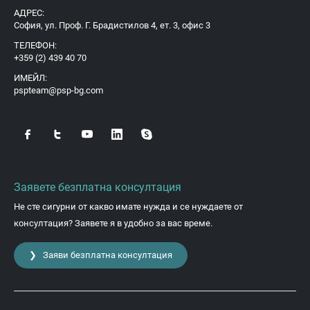
АДРЕС:
София, ул. Проф. Г. Брадистилов 4, ет. 3, офис 3
ТЕЛЕФОН:
+359 (2) 439 40 70
ИМЕЙЛ:
pspteam@psp-bg.com
Заявете безплатна консултация
Не сте сигурни от какво имате нужда и се нуждаете от
консултация? Заявете я в удобно за вас време.
❯ Заяви безплатна консултация