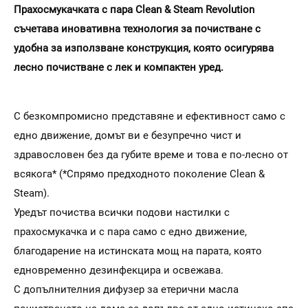
Прахосмукачката с пара Clean & Steam Revolution
съчетава иновативна технология за почистване с
удобна за използване конструкция, която осигурява
лесно почистване с лек и компактен уред.
С безкомпромисно представяне и ефективност само с
едно движение, домът ви е безупречно чист и
здравословен без да губите време и това е по-лесно от
всякога* (*Спрямо предходното поколение Clean &
Steam).
Уредът почиства всички подови настилки с
прахосмукачка и с пара само с едно движение,
благодарение на истинската мощ на парата, която
едновременно дезинфекцира и освежава.
С допълнителния дифузер за етерични масла