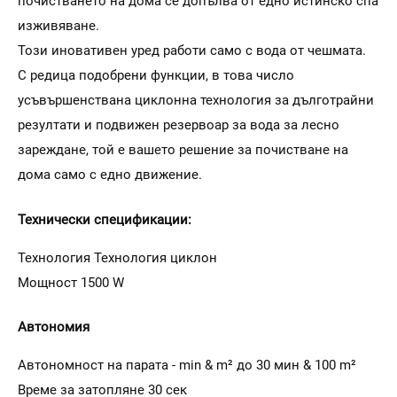
почистването на дома се допълва от едно истинско спа
изживяване.
Този иновативен уред работи само с вода от чешматa.
С редица подобрени функции, в това число
усъвършенствана циклонна технология за дълготрайни
резултати и подвижен резервоар за вода за лесно
зареждане, той е вашето решение за почистване на
дома само с едно движение.
Технически спецификации:
Технология Технология циклон
Мощност 1500 W
Автономия
Автономност на парата - min & m² до 30 мин & 100 m²
Време за затопляне 30 сек