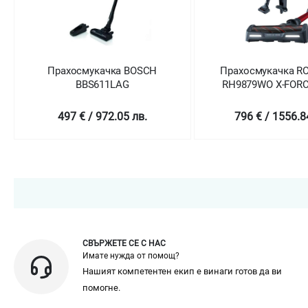
Прахосмукачка ROWENTA
Прахосмукачка 
RH9879WO X-FORCE 11.60
Triflex HX1 - 
ANIMAL KIT
796 € / 1556.84 лв.
1197 € / 2341.1
СВЪРЖЕТЕ СЕ С НАС
Имате нужда от помощ?
Нашият компетентен екип е винаги готов да ви
помогне.