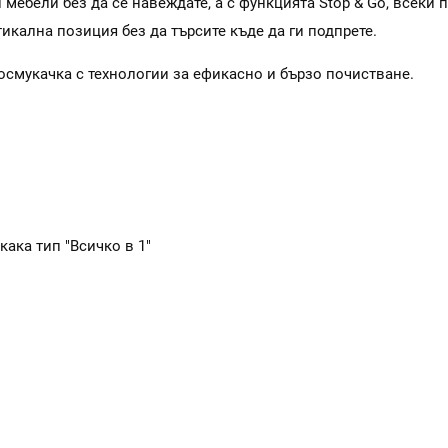
и мебели без да се навеждате, a с функцията Stop & Go, всеки
тикална позиция без да търсите къде да ги подпрете.
хосмукачка с технологии за ефикасно и бързо почистване.
ака тип "Всичко в 1"