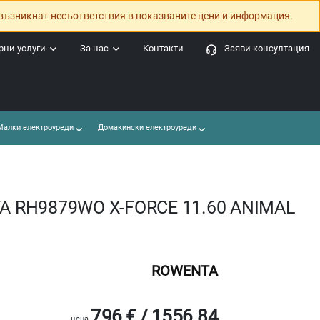
възникнат несъответствия в показваните цени и информация.
ни услуги
За нас
Контакти
Заяви консултация
алки електроуреди
Домакински електроуреди
A RH9879WO X-FORCE 11.60 ANIMAL
ROWENTA
796 € / 1556.84
цена