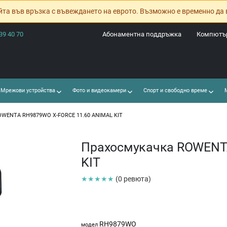
йта във връзка с въвеждането на еврото. Възможно е временно да 
39 40 70
Абонаментна поддръжка
Компютър
Мрежови устройства
Фото и видеокамери
Спорт и свободно време
М
OWENTA RH9879WO X-FORCE 11.60 ANIMAL KIT
Прахосмукачка ROWENT
KIT
★★★★★
(0 ревюта)
RH9879WO
модел