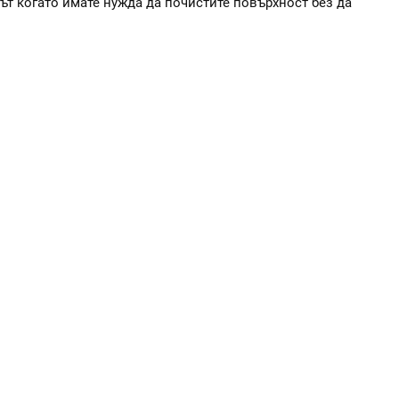
 път когато имате нужда да почистите повърхност без да