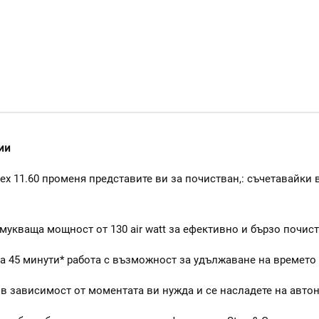
ии
ex 11.60 променя представите ви за почистван,: съчетавайки
мукваща мощност от 130 air watt за ефективно и бързо почист
за 45 минути* работа с възможност за удължаване на времето
 в зависимост от моментата ви нужда и се насладете на авто