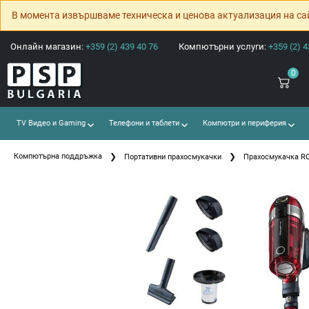
В момента извършваме техническа и ценова актуализация на са
Онлайн магазин:
+359 (2) 439 40 76
Компютърни услуги:
+359 (2) 4
0
TV Видео и Gaming
Телефони и таблети
Компютри и периферия
Компютърна поддръжка
Портативни прахосмукачки
Прахосмукачка R