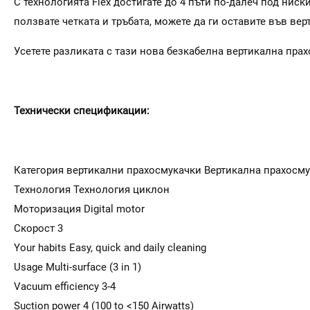
С технологията Flex достигате до 4 пъти по-далеч под ниск
ползвате четката и тръбата, можете да ги оставите във вер
Усетете разликата с тази нова безкабелна вертикална пра
Технически спецификации:
Категория вертикални прахосмукачки Вертикална прахосмук
Технология Технология циклон
Моторизация Digital motor
Скорост 3
Your habits Easy, quick and daily cleaning
Usage Multi-surface (3 in 1)
Vacuum efficiency 3-4
Suction power 4 (100 to <150 Airwatts)