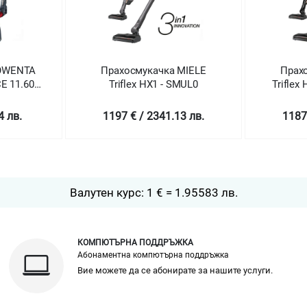
MIELE
Прахосмукачка MIELE
Прах
SMUL0
Triflex HX1 Select Obsidian
Tri
black
3 лв.
1187 € / 2321.57 лв.
1187
Валутен курс: 1 € = 1.95583 лв.
КОМПЮТЪРНА ПОДДРЪЖКА
Абонаментна компютърна поддръжка
Вие можете да се абонирате за нашите услуги.