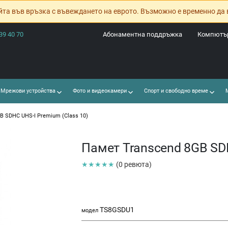
йта във връзка с въвеждането на еврото. Възможно е временно да 
39 40 70
Абонаментна поддръжка
Компютър
Мрежови устройства
Фото и видеокамери
Спорт и свободно време
М
B SDHC UHS-I Premium (Class 10)
Памет Transcend 8GB SDH
★★★★★
(0 ревюта)
TS8GSDU1
модел