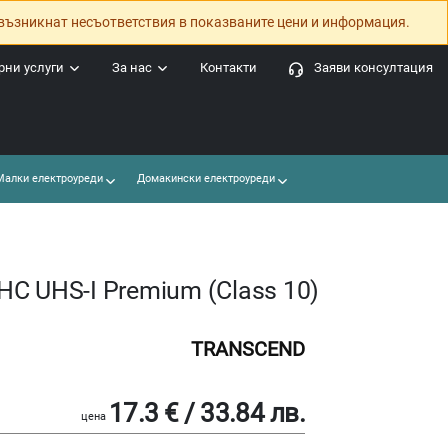
възникнат несъответствия в показваните цени и информация.
ни услуги
За нас
Контакти
Заяви консултация
алки електроуреди
Домакински електроуреди
C UHS-I Premium (Class 10)
TRANSCEND
17.3 € / 33.84 лв.
цена