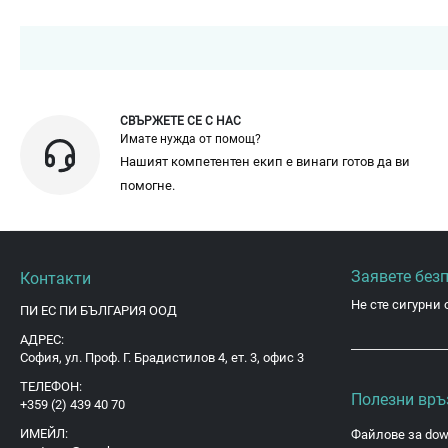
СВЪРЖЕТЕ СЕ С НАС
Имате нужда от помощ?
Нашият компетентен екип е винаги готов да ви
помогне.
Заявете без
Контакти
Не сте сигурни 
ПИ ЕС ПИ БЪЛГАРИЯ ООД
АДРЕС:
София, ул. Проф. Г. Брадистилов 4, ет. 3, офис 3
ТЕЛЕФОН:
Полезни връ
+359 (2) 439 40 70
ИМЕЙЛ:
Файлове за dow