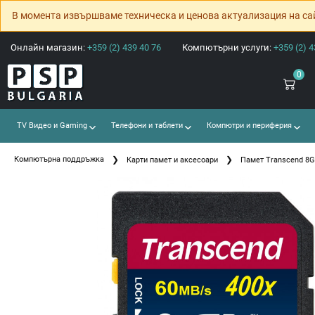
В момента извършваме техническа и ценова актуализация на са
Онлайн магазин:
+359 (2) 439 40 76
Компютърни услуги:
+359 (2) 4
0
TV Видео и Gaming
Телефони и таблети
Компютри и периферия
Компютърна поддръжка
Карти памет и аксесоари
Памет Transcend 8G