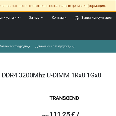
възникнат несъответствия в показваните цени и информация.
ни услуги
За нас
Контакти
Заяви консултация
алки електроуреди
Домакински електроуреди
 DDR4 3200Mhz U-DIMM 1Rx8 1Gx8
TRANSCEND
111.25 € /
цена