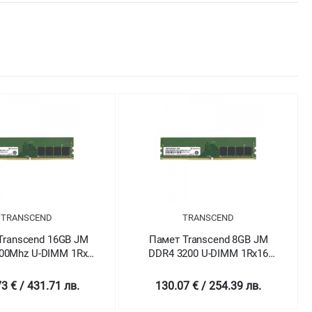
TRANSCEND
TRANSCEND
Transcend 16GB JM
Памет Transcend 8GB JM
00Mhz U-DIMM 1Rx8
DDR4 3200 U-DIMM 1Rx16
Gx8 CL22 1.2V
1Gx16 CL22 1.2V
3 € / 431.71 лв.
130.07 € / 254.39 лв.