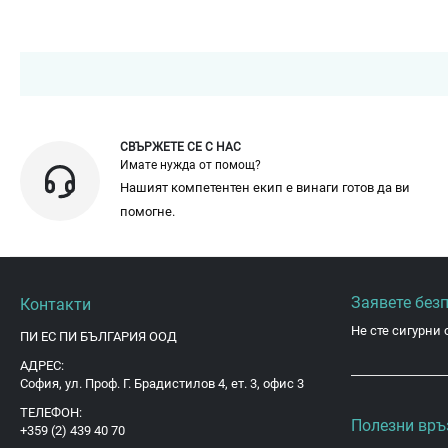
СВЪРЖЕТЕ СЕ С НАС
Имате нужда от помощ?
Нашият компетентен екип е винаги готов да ви
помогне.
Заявете без
Контакти
Не сте сигурни 
ПИ ЕС ПИ БЪЛГАРИЯ ООД
АДРЕС:
София, ул. Проф. Г. Брадистилов 4, ет. 3, офис 3
ТЕЛЕФОН:
Полезни връ
+359 (2) 439 40 70