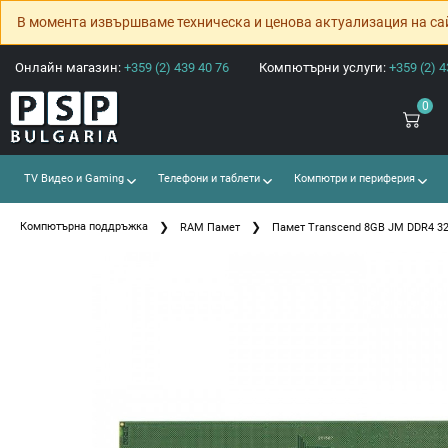
В момента извършваме техническа и ценова актуализация на са
Онлайн магазин:
+359 (2) 439 40 76
Компютърни услуги:
+359 (2) 4
0
TV Видео и Gaming
Телефони и таблети
Компютри и периферия
Компютърна поддръжка
RAM Памет
Памет Transcend 8GB JM DDR4 32