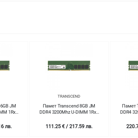
TRANSCEND
16GB JM
Памет Transcend 8GB JM
Памет 
IMM 1Rx8
DDR4 3200Mhz U-DIMM 1Rx8
DDR4 32
2V
1Gx8 CL22 1.2V
1
16 лв.
111.25 € / 217.59 лв.
220.7