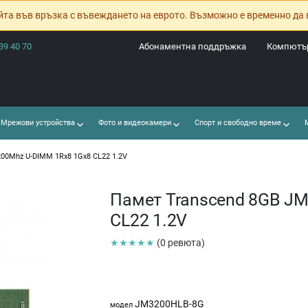
йта във връзка с въвеждането на еврото. Възможно е временно да 
39 40 70
Абонаментна поддръжка
Компютър
Мрежови устройства
Фото и видеокамери
Спорт и свободно време
М
00Mhz U-DIMM 1Rx8 1Gx8 CL22 1.2V
Памет Transcend 8GB JM
CL22 1.2V
★★★★★
(0 ревюта)
JM3200HLB-8G
модел