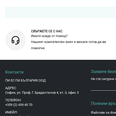
СВЪРЖЕТЕ СЕ С НАС
Имате нужда от помощ?
Нашият компетентен екип е винаги готов да ви
помогне.
Заявете без
Контакти
Не сте сигурни 
ПИ ЕС ПИ БЪЛГАРИЯ ООД
АДРЕС:
София, ул. Проф. Г. Брадистилов 4, ет. 3, офис 3
ТЕЛЕФОН:
Полезни връ
+359 (2) 439 40 70
ИМЕЙЛ:
Файлове за dow