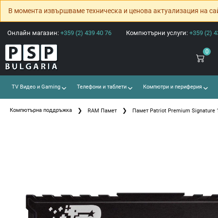
В момента извършваме техническа и ценова актуализация на са
Онлайн магазин:
+359 (2) 439 40 76
Компютърни услуги:
+359 (2) 4
0
TV Видео и Gaming
Телефони и таблети
Компютри и периферия
Компютърна поддръжка
RAM Памет
Памет Patriot Premium Signature