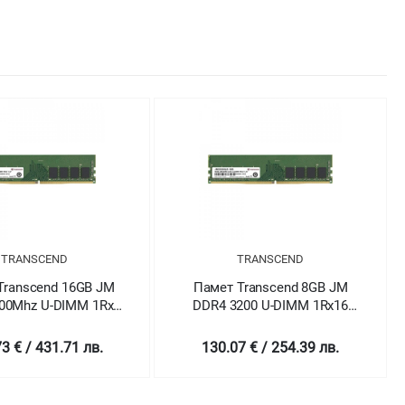
TRANSCEND
TRANSCEND
Transcend 16GB JM
Памет Transcend 8GB JM
00Mhz U-DIMM 1Rx8
DDR4 3200 U-DIMM 1Rx16
Gx8 CL22 1.2V
1Gx16 CL22 1.2V
3 € / 431.71 лв.
130.07 € / 254.39 лв.