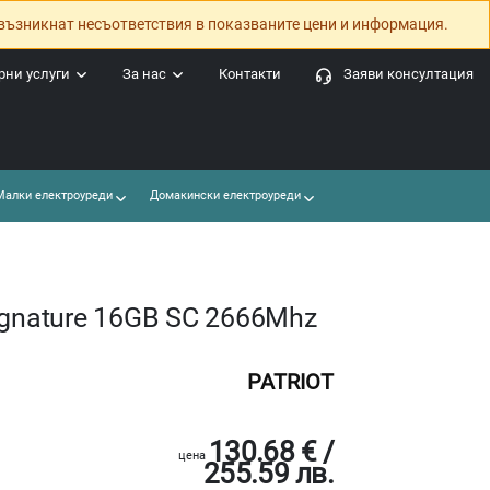
възникнат несъответствия в показваните цени и информация.
ни услуги
За нас
Контакти
Заяви консултация
алки електроуреди
Домакински електроуреди
ignature 16GB SC 2666Mhz
PATRIOT
130.68 € /
цена
255.59 лв.