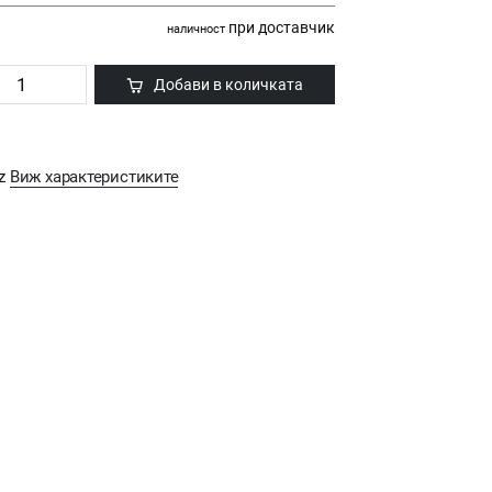
при доставчик
наличност
Добави в количката
hz
Виж характеристиките