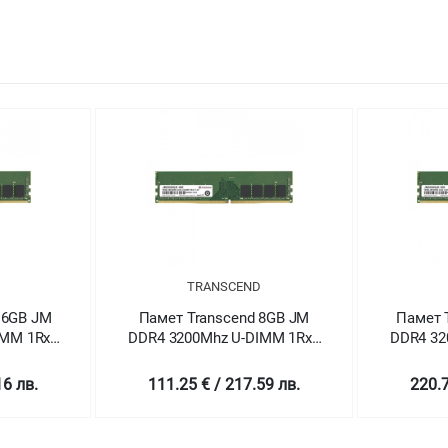
TRANSCEND
16GB JM
Памет Transcend 8GB JM
Памет 
IMM 1Rx8
DDR4 3200Mhz U-DIMM 1Rx8
DDR4 32
2V
1Gx8 CL22 1.2V
1
16 лв.
111.25 € / 217.59 лв.
220.7