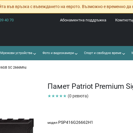
йта във връзка с въвеждането на еврото. Възможно е временно да 
39 40 70
Абонаментна поддръжка
Компютър
Мрежови устройства
Фото и видеокамери
Спорт и свободно време
М
 16GB SC 2666Mhz
Памет Patriot Premium S
★★★★★
(0 ревюта)
PSP416G26662H1
модел