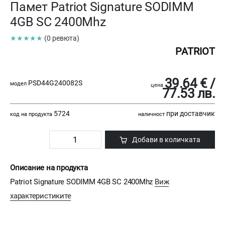
Памет Patriot Signature SODIMM
4GB SC 2400Mhz
★★★★★
(0 ревюта)
PATRIOT
39.64 € /
PSD44G240082S
модел
цена
77.53 лв.
5724
при доставчик
код на продукта
наличност
Добави в количката
Описание на продукта
Patriot Signature SODIMM 4GB SC 2400Mhz
Виж
характеристиките