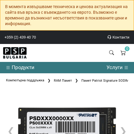
В момента извършваме техническа и ценова актуализация на
сайта във връзка с въвеждането на еврото. Възможно е
временно да възникнат несъответствия в показваните цени и
информация.
+359 (2) 439 40 70
Контакти
0
Продукти
Услуги
Компютърна поддръжка
RAM Памет
Памет Patriot Signature SODIMM
❮
❯