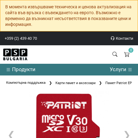
В момента извършваме техническа и ценова актуализация на
сайта във връзка с въвеждането на еврото. Възможно е
временно да възникнат несъответствия в показваните цени и
информация.
+359 (2) 439 40 70
Контакти
0
Продукти
Услуги
Компютърна поддръжка
Карти памет и аксесоари
Памет Patriot EP Se
❮
❯