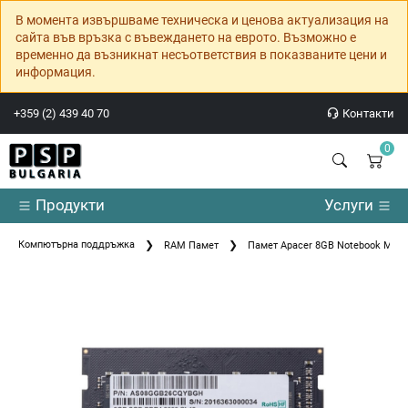
В момента извършваме техническа и ценова актуализация на
сайта във връзка с въвеждането на еврото. Възможно е
временно да възникнат несъответствия в показваните цени и
информация.
+359 (2) 439 40 70
Контакти
0
Продукти
Услуги
Компютърна поддръжка
RAM Памет
Памет Apacer 8GB Notebook Mem