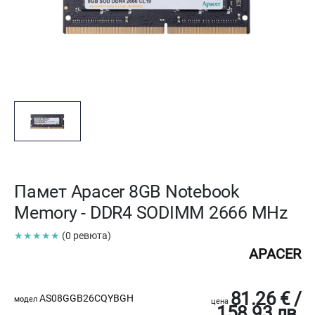
Памет Apacer 8GB Notebook
Memory - DDR4 SODIMM 2666 MHz
★★★★★
(0 ревюта)
APACER
81.26 € /
AS08GGB26CQYBGH
модел
цена
158.93 лв.