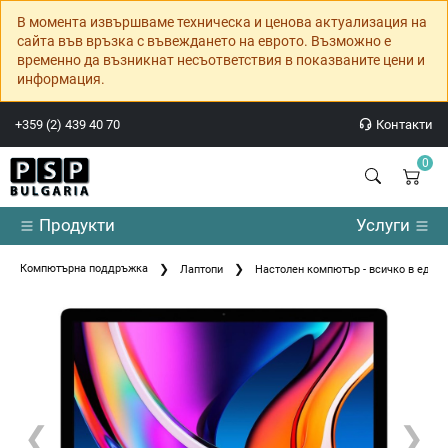
В момента извършваме техническа и ценова актуализация на
сайта във връзка с въвеждането на еврото. Възможно е
временно да възникнат несъответствия в показваните цени и
информация.
+359 (2) 439 40 70
Контакти
0
Продукти
Услуги
Компютърна поддръжка
Лаптопи
Настолен компютър - всичко в едно 
❮
❯