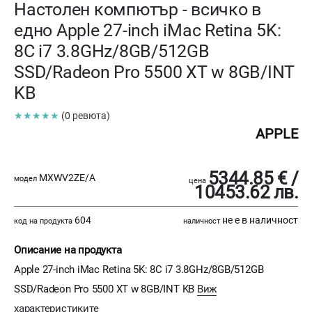
Настолен компютър - всичко в
едно Apple 27-inch iMac Retina 5K:
8C i7 3.8GHz/8GB/512GB
SSD/Radeon Pro 5500 XT w 8GB/INT
KB
★★★★★
(0 ревюта)
APPLE
5344.85 € /
MXWV2ZE/A
модел
цена
10453.62 лв.
604
не е в наличност
код на продукта
наличност
Описание на продукта
Apple 27-inch iMac Retina 5K: 8C i7 3.8GHz/8GB/512GB
SSD/Radeon Pro 5500 XT w 8GB/INT KB
Виж
характеристиките