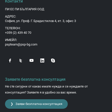
Контакти
ПИ ЕС ПИ БЪЛГАРИЯ ООД
АДРЕС:
София, ул. Проф. Г. Брадистилов 4, ет. 3, офис 3
ТЕЛЕФОН:
+359 (2) 439 40 70
ИМЕЙЛ:
pspteam@psp-bg.com
Заявете безплатна консултация
Не сте сигурни от какво имате нужда и се нуждаете от
консултация? Заявете я в удобно за вас време.
❯ Заяви безплатна консултация