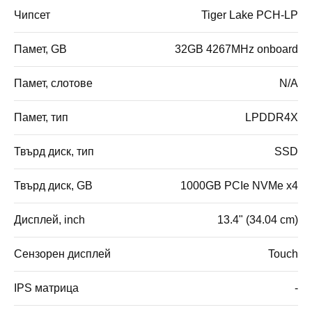
Чипсет
Tiger Lake PCH-LP
Памет, GB
32GB 4267MHz onboard
Памет, слотове
N/A
Памет, тип
LPDDR4X
Твърд диск, тип
SSD
Твърд диск, GB
1000GB PCIe NVMe x4
Дисплей, inch
13.4" (34.04 cm)
Сензорен дисплей
Touch
IPS матрица
-