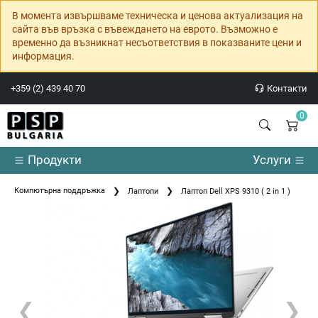
В момента извършваме техническа и ценова актуализация на
сайта във връзка с въвеждането на еврото. Възможно е
временно да възникнат несъответствия в показваните цени и
информация.
+359 (2) 439 40 70
Контакти
0
Продукти
Услуги
Компютърна поддръжка
Лаптопи
Лаптоп Dell XPS 9310 ( 2 in 1 )
❮
❯