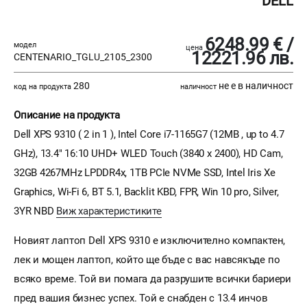
DELL
6248.99 € /
модел
цена
12221.96 лв.
CENTENARIO_TGLU_2105_2300
280
не е в наличност
код на продукта
наличност
Описание на продукта
Dell XPS 9310 ( 2 in 1 ), Intel Core i7-1165G7 (12MB , up to 4.7
GHz), 13.4" 16:10 UHD+ WLED Touch (3840 x 2400), HD Cam,
32GB 4267MHz LPDDR4x, 1TB PCIe NVMe SSD, Intel Iris Xe
Graphics, Wi-Fi 6, BT 5.1, Backlit KBD, FPR, Win 10 pro, Silver,
3YR NBD
Виж характеристиките
Новият лаптоп Dell XPS 9310 е изключително компактен,
лек и мощен лаптоп, който ще бъде с вас навсякъде по
всяко време. Той ви помага да разрушите всички бариери
пред вашия бизнес успех. Той е снабден с 13.4 инчов