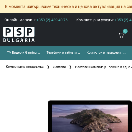
В момента извършваме техническа и ценова актуализация на са
Онлайн магазин:
+359 (2) 439 40 76
Компютърни услуги:
+359 (2) 4
0
TV Видео и Gaming
Телефони и таблети
Компютри и периферия
Компютърна поддръжка
Лаптопи
Настолен компютър - всичко в едно A