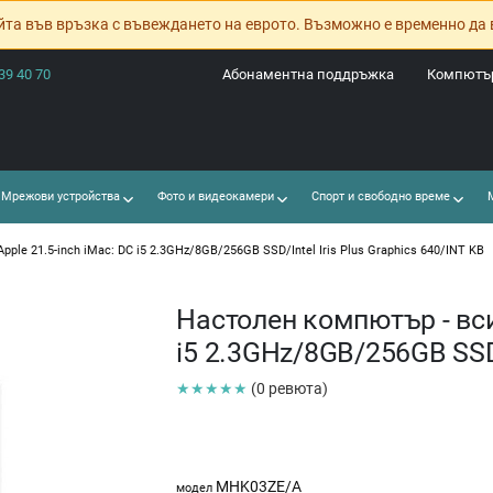
йта във връзка с въвеждането на еврото. Възможно е временно да 
39 40 70
Абонаментна поддръжка
Компютър
Мрежови устройства
Фото и видеокамери
Спорт и свободно време
М
pple 21.5-inch iMac: DC i5 2.3GHz/8GB/256GB SSD/Intel Iris Plus Graphics 640/INT KB
Настолен компютър - всич
i5 2.3GHz/8GB/256GB SSD/
★★★★★
(0 ревюта)
MHK03ZE/A
модел