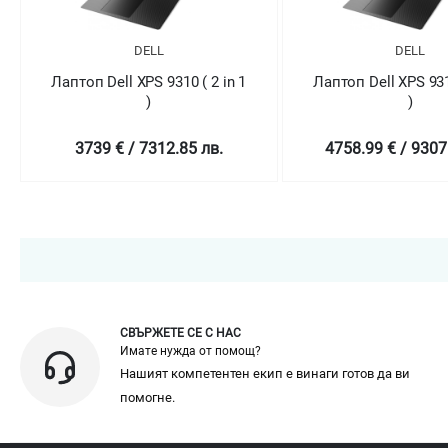
DELL
 2 in 1
Лаптоп Dell XPS 9310 ( 2 in 1
Лаптоп Del
)
 лв.
4758.99 € / 9307.78 лв.
5569.01 
СВЪРЖЕТЕ СЕ С НАС
Имате нужда от помощ?
Нашият компетентен екип е винаги готов да ви
помогне.