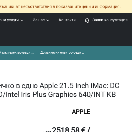
възникнат несъответствия в показваните цени и информация.
ни услуги
За нас
Контакти
Заяви консултация
алки електроуреди
Домакински електроуреди
ко в едно Apple 21.5-inch iMac: DC
Intel Iris Plus Graphics 640/INT KB
APPLE
2518.58 € /
цена