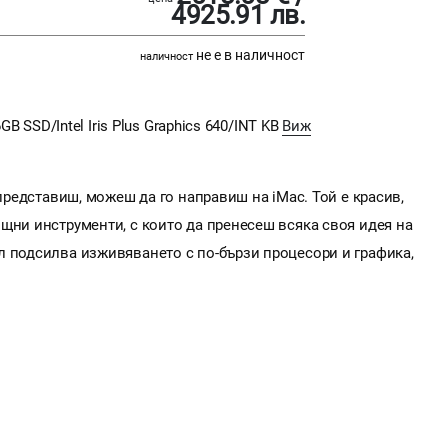
4925.91 лв.
не е в наличност
наличност
GB SSD/Intel Iris Plus Graphics 640/INT KB
Виж
 представиш, можеш да го направиш на iMac. Той е красив,
щни инструменти, с които да пренесеш всяка своя идея на
л подсилва изживяването с по-бързи процесори и графика,