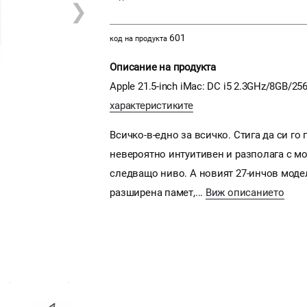
❯
601
код на продукта
Описание на продукта
Apple 21.5-inch iMac: DC i5 2.3GHz/8GB/256
характеристиките
Всичко-в-едно за всичко. Стига да си го
невероятно интуитивен и разполага с мо
следващо ниво. А новият 27-инчов моде
разширена памет,...
Виж описанието