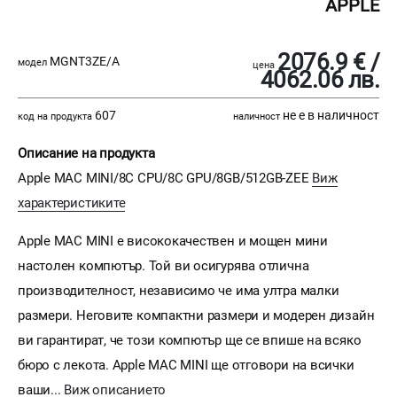
APPLE
2076.9 € /
MGNT3ZE/A
модел
цена
4062.06 лв.
607
не е в наличност
код на продукта
наличност
Описание на продукта
Apple MAC MINI/8C CPU/8C GPU/8GB/512GB-ZEE
Виж
характеристиките
Apple MAC MINI е висококачествен и мощен мини
настолен компютър. Той ви осигурява отлична
производителност, независимо че има ултра малки
размери. Неговите компактни размери и модерен дизайн
ви гарантират, че този компютър ще се впише на всяко
бюро с лекота. Apple MAC MINI ще отговори на всички
ваши...
Виж описанието