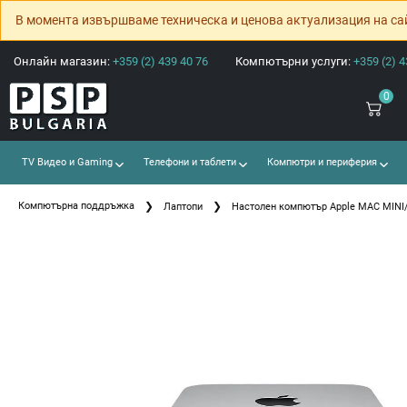
В момента извършваме техническа и ценова актуализация на са
Онлайн магазин:
+359 (2) 439 40 76
Компютърни услуги:
+359 (2) 4
0
TV Видео и Gaming
Телефони и таблети
Компютри и периферия
Компютърна поддръжка
Лаптопи
Настолен компютър Apple MAC MINI