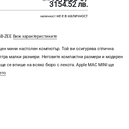
3154.52 лв.
не е в наличност
наличност
GB-ZEE
Виж характеристиките
щен мини настолен компютър. Той ви осигурява отлична
лтра малки размери. Неговите компактни размери и модерен
 ще се впише на всяко бюро с лекота. Apple MAC MINI ще
ето