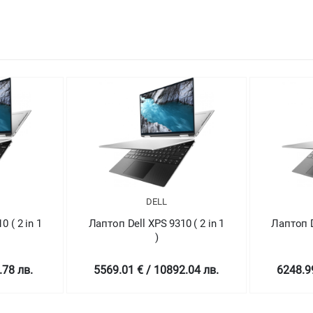
DELL
 ( 2 in 1
Лаптоп Dell XPS 9310 ( 2 in 1
Лапт
)
5029
2.04 лв.
6248.99 € / 12221.96 лв.