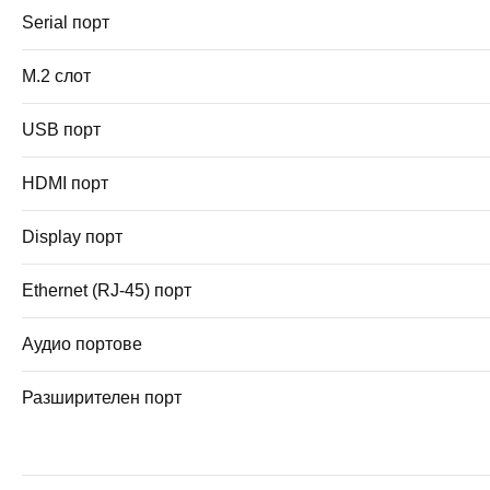
Serial порт
M.2 слот
USB порт
HDMI порт
Display порт
Ethernet (RJ-45) порт
Аудио портове
Разширителен порт