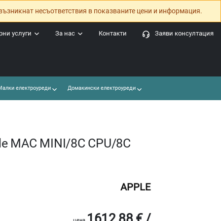
възникнат несъответствия в показваните цени и информация.
ни услуги
За нас
Контакти
Заяви консултация
алки електроуреди
Домакински електроуреди
le MAC MINI/8C CPU/8C
APPLE
1612.88 € /
цена