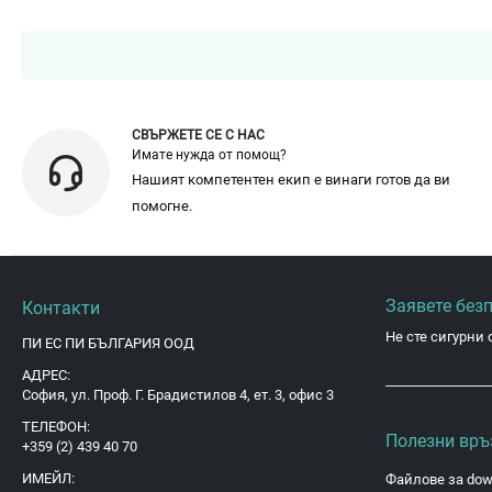
СВЪРЖЕТЕ СЕ С НАС
Имате нужда от помощ?
Нашият компетентен екип е винаги готов да ви
помогне.
Заявете без
Контакти
Не сте сигурни 
ПИ ЕС ПИ БЪЛГАРИЯ ООД
АДРЕС:
София, ул. Проф. Г. Брадистилов 4, ет. 3, офис 3
ТЕЛЕФОН:
Полезни връ
+359 (2) 439 40 70
ИМЕЙЛ:
Файлове за dow