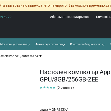
йта във връзка с въвеждането на еврото. Възможно е временно да 
39 40 70
Абонаментна поддръжка
Компютър
Мрежови устройства
Фото и видеокамери
Спорт и свободно време
М
/8C CPU/8C GPU/8GB/256GB-ZEE
Настолен компютър App
GPU/8GB/256GB-ZEE
★★★★★
(0 ревюта)
MGNR3ZE/A
модел