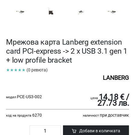
Мрежова карта Lanberg extension
card PCI-express -> 2 x USB 3.1 gen 1
+ low profile bracket
★★★★★
(0 ревюта)
LANBERG
14.18 € /
PCE-US3-002
модел
цена
27.73 лв.
6270
при доставчик
код на продукта
наличност
Добави в количката