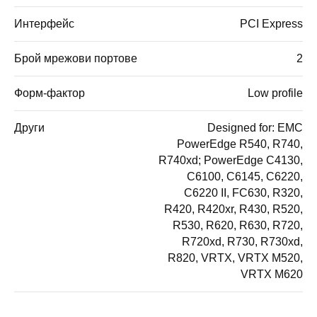
Интерфейс
PCI Express
Брой мрежови портове
2
Форм-фактор
Low profile
Други
Designed for: EMC
PowerEdge R540, R740,
R740xd; PowerEdge C4130,
C6100, C6145, C6220,
C6220 II, FC630, R320,
R420, R420xr, R430, R520,
R530, R620, R630, R720,
R720xd, R730, R730xd,
R820, VRTX, VRTX M520,
VRTX M620