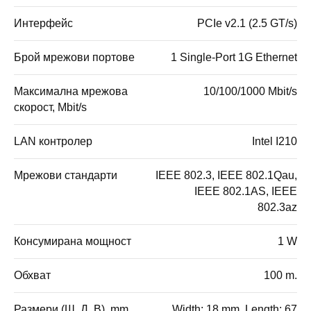
Интерфейс
PCIe v2.1 (2.5 GT/s)
Брой мрежови портове
1 Single-Port 1G Ethernet
Максимална мрежова
10/100/1000 Mbit/s
скорост, Mbit/s
LAN контролер
Intel I210
Мрежови стандарти
IEEE 802.3, IEEE 802.1Qau,
IEEE 802.1AS, IEEE
802.3az
Консумирана мощност
1 W
Обхват
100 m.
Размери (Ш, Д, В), mm
Width: 18 mm, Length: 67