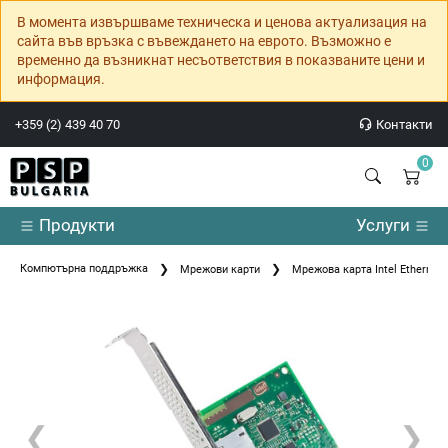
В момента извършваме техническа и ценова актуализация на
сайта във връзка с въвеждането на еврото. Възможно е
временно да възникнат несъответствия в показваните цени и
информация.
+359 (2) 439 40 70
Контакти
0
Продукти
Услуги
Компютърна поддръжка
Мрежови карти
Мрежова карта Intel Ethernet 
❮
❯