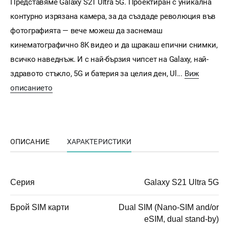
Представяме Galaxy S21 Ultra 5G. Проектиран с уникална
контурно изрязана камера, за да създаде революция във
фотографията — вече можеш да заснемаш
кинематографично 8K видео и да щракаш епични снимки,
всичко наведнъж. И с най-бързия чипсет на Galaxy, най-
здравото стъкло, 5G и батерия за целия ден, Ul...
Виж
описанието
ОПИСАНИЕ
ХАРАКТЕРИСТИКИ
Серия
Galaxy S21 Ultra 5G
Брой SIM карти
Dual SIM (Nano-SIM and/or
eSIM, dual stand-by)