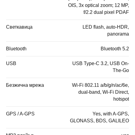
OIS, 3x optical zoom; 12 MP,
f/2.2 dual pixel PDAF
Светкавица
LED flash, auto-HDR,
panorama
Bluetooth
Bluetooth 5.2
USB
USB Type-C 3.2, USB On-
The-Go
Безжична мрежа
Wi-Fi 802.11 a/b/g/n/ac/6e,
dual-band, Wi-Fi Direct,
hotspot
GPS / A-GPS
Yes, with A-GPS,
GLONASS, BDS, GALILEO