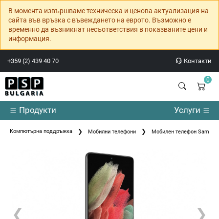
В момента извършваме техническа и ценова актуализация на
сайта във връзка с въвеждането на еврото. Възможно е
временно да възникнат несъответствия в показваните цени и
информация.
+359 (2) 439 40 70
Контакти
0
Продукти
Услуги
Компютърна поддръжка
Мобилни телефони
Мобилен телефон Samsung
❮
❯