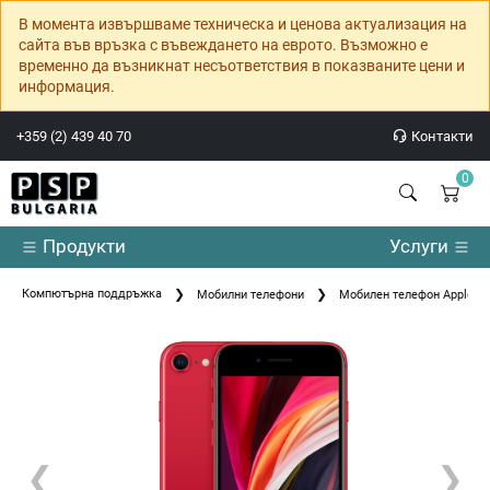
В момента извършваме техническа и ценова актуализация на
сайта във връзка с въвеждането на еврото. Възможно е
временно да възникнат несъответствия в показваните цени и
информация.
+359 (2) 439 40 70
Контакти
0
Продукти
Услуги
Компютърна поддръжка
Мобилни телефони
Мобилен телефон Apple i
❮
❯