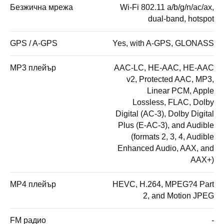
Безжична мрежа
Wi-Fi 802.11 a/b/g/n/ac/ax,
dual-band, hotspot
GPS / A-GPS
Yes, with A-GPS, GLONASS
MP3 плейър
AAC-LC, HE-AAC, HE-AAC
v2, Protected AAC, MP3,
Linear PCM, Apple
Lossless, FLAC, Dolby
Digital (AC-3), Dolby Digital
Plus (E-AC-3), and Audible
(formats 2, 3, 4, Audible
Enhanced Audio, AAX, and
AAX+)
MP4 плейър
HEVC, H.264, MPEG?4 Part
2, and Motion JPEG
FM радио
-