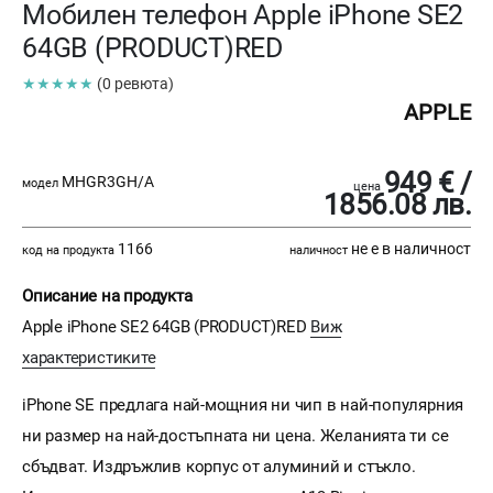
Мобилен телефон Apple iPhone SE2
64GB (PRODUCT)RED
★★★★★
(0 ревюта)
APPLE
949 € /
MHGR3GH/A
модел
цена
1856.08 лв.
1166
не е в наличност
код на продукта
наличност
Описание на продукта
Apple iPhone SE2 64GB (PRODUCT)RED
Виж
характеристиките
iPhone SE предлага най-мощния ни чип в най-популярния
ни размер на най-достъпната ни цена. Желанията ти се
сбъдват. Издръжлив корпус от алуминий и стъкло.