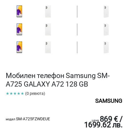
Мобилен телефон Samsung SM-
A725 GALAXY A72 128 GB
★★★★★
(0 ревюта)
SAMSUNG
869 € /
SM-A725FZWDEUE
модел
цена
1699.62 лв.