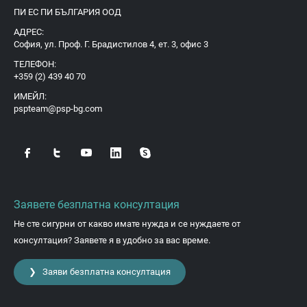
ПИ ЕС ПИ БЪЛГАРИЯ ООД
АДРЕС:
София, ул. Проф. Г. Брадистилов 4, ет. 3, офис 3
ТЕЛЕФОН:
+359 (2) 439 40 70
ИМЕЙЛ:
pspteam@psp-bg.com
Заявете безплатна консултация
Не сте сигурни от какво имате нужда и се нуждаете от
консултация? Заявете я в удобно за вас време.
❯ Заяви безплатна консултация