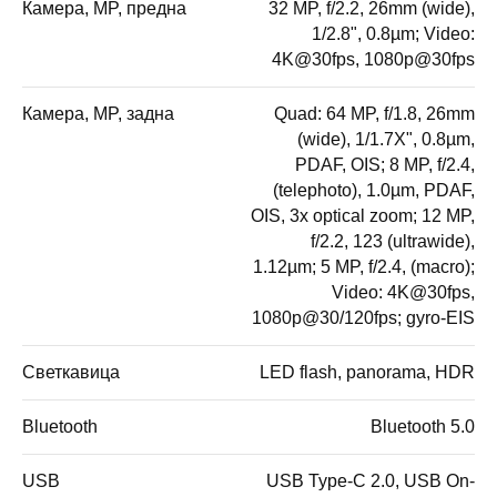
Камера, MP, предна
32 MP, f/2.2, 26mm (wide),
1/2.8", 0.8µm; Video:
4K@30fps, 1080p@30fps
Камера, MP, задна
Quad: 64 MP, f/1.8, 26mm
(wide), 1/1.7X", 0.8µm,
PDAF, OIS; 8 MP, f/2.4,
(telephoto), 1.0µm, PDAF,
OIS, 3x optical zoom; 12 MP,
f/2.2, 123 (ultrawide),
1.12µm; 5 MP, f/2.4, (macro);
Video: 4K@30fps,
1080p@30/120fps; gyro-EIS
Светкавица
LED flash, panorama, HDR
Bluetooth
Bluetooth 5.0
USB
USB Type-C 2.0, USB On-