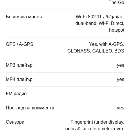
The-Go
Безжична мрежа
Wi-Fi 802.11 a/b/g/n/ac,
dual-band, Wi-Fi Direct,
hotspot
GPS / A-GPS
Yes, with A-GPS,
GLONASS, GALILEO, BDS
MP3 плейър
yes
MP4 плейър
yes
FM радио
-
Преглед на документи
yes
Сензори
Fingerprint (under display,
optical), accelerometer, gyro,