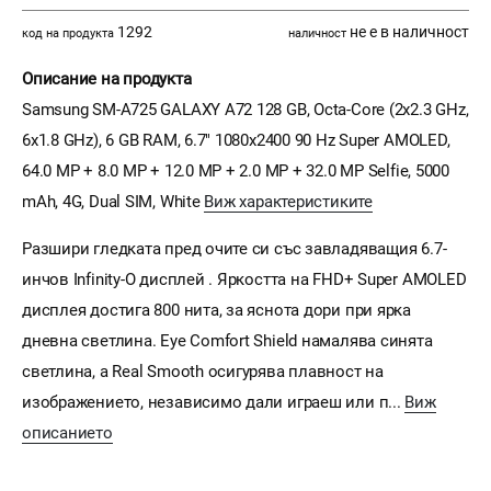
1292
не е в наличност
код на продукта
наличност
Описание на продукта
Samsung SM-A725 GALAXY A72 128 GB, Octa-Core (2x2.3 GHz,
6x1.8 GHz), 6 GB RAM, 6.7" 1080x2400 90 Hz Super AMOLED,
64.0 MP + 8.0 MP + 12.0 MP + 2.0 MP + 32.0 MP Selfie, 5000
mAh, 4G, Dual SIM, White
Виж характеристиките
Разшири гледката пред очите си със завладяващия 6.7-
инчов Infinity-O дисплей . Яркостта на FHD+ Super AMOLED
дисплея достига 800 нита, за яснота дори при ярка
дневна светлина. Eye Comfort Shield намалява синята
светлина, а Real Smooth осигурява плавност на
изображението, независимо дали играеш или п...
Виж
описанието