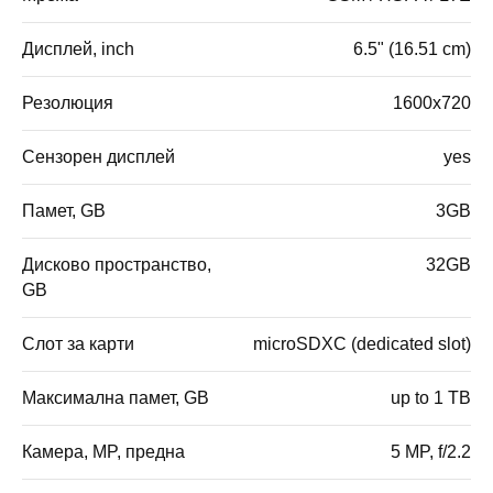
Дисплей, inch
6.5" (16.51 cm)
Резолюция
1600x720
Сензорен дисплей
yes
Памет, GB
3GB
Дисково пространство,
32GB
GB
Слот за карти
microSDXC (dedicated slot)
Максимална памет, GB
up to 1 TB
Камера, MP, предна
5 MP, f/2.2