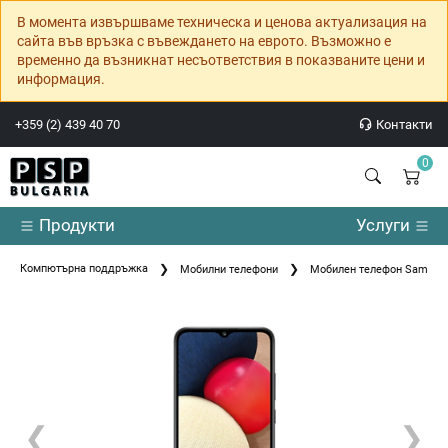
В момента извършваме техническа и ценова актуализация на
сайта във връзка с въвеждането на еврото. Възможно е
временно да възникнат несъответствия в показваните цени и
информация.
+359 (2) 439 40 70
Контакти
0
Продукти
Услуги
Компютърна поддръжка
Мобилни телефони
Мобилен телефон Samsun
❮
❯