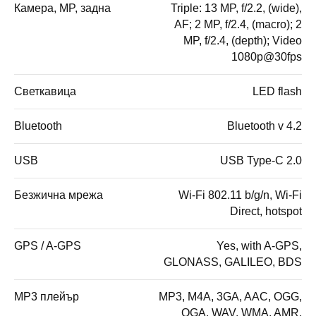
Камера, MP, задна
Triple: 13 MP, f/2.2, (wide),
AF; 2 MP, f/2.4, (macro); 2
MP, f/2.4, (depth); Video
1080p@30fps
Светкавица
LED flash
Bluetooth
Bluetooth v 4.2
USB
USB Type-C 2.0
Безжична мрежа
Wi-Fi 802.11 b/g/n, Wi-Fi
Direct, hotspot
GPS / A-GPS
Yes, with A-GPS,
GLONASS, GALILEO, BDS
MP3 плейър
MP3, M4A, 3GA, AAC, OGG,
OGA, WAV, WMA, AMR,