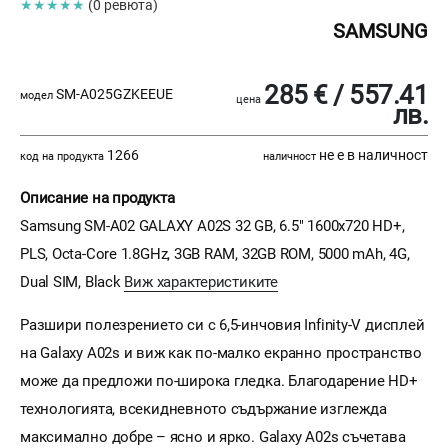
★★★★★
(0 ревюта)
SAMSUNG
285 € / 557.41
SM-A025GZKEEUE
модел
цена
лв.
1266
не е в наличност
код на продукта
наличност
Описание на продукта
Samsung SM-A02 GALAXY A02S 32 GB, 6.5" 1600x720 HD+,
PLS, Octa-Core 1.8GHz, 3GB RAM, 32GB ROM, 5000 mAh, 4G,
Dual SIM, Black
Виж характеристиките
Разшири полезрението си с 6,5-инчовия Infinity-V дисплей
на Galaxy A02s и виж как по-малко екранно пространство
може да предложи по-широка гледка. Благодарение HD+
технологията, всекидневното съдържание изглежда
максимално добре – ясно и ярко. Galaxy A02s съчетава