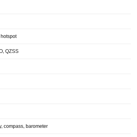
 hotspot
EO, QZSS
ty, compass, barometer