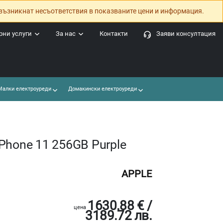
възникнат несъответствия в показваните цени и информация.
ни услуги
За нас
Контакти
Заяви консултация
алки електроуреди
Домакински електроуреди
Phone 11 256GB Purple
APPLE
1630.88 € /
цена
3189.72 лв.