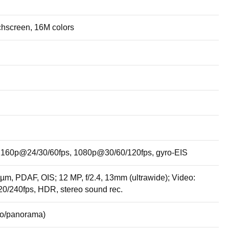
chscreen, 16M colors
 2160p@24/30/60fps, 1080p@30/60/120fps, gyro-EIS
4µm, PDAF, OIS; 12 MP, f/2.4, 13mm (ultrawide); Video:
/240fps, HDR, stereo sound rec.
to/panorama)