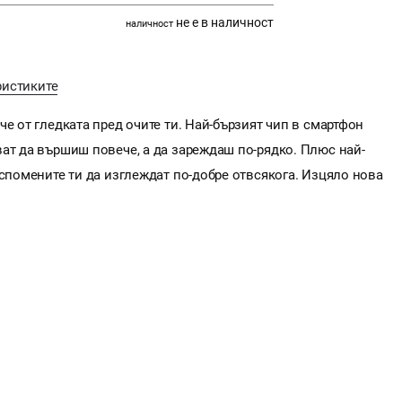
не е в наличност
наличност
ристиките
е от гледката пред очите ти. Най-бързият чип в смартфон
ат да вършиш повече, а да зареждаш по-рядко. Плюс най-
 спомените ти да изглеждат по-добре отвсякога. Изцяло нова