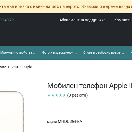
йта във връзка с въвеждането на еврото. Възможно е временно да 
39 40 70
Абонаментна поддръжка
Компютър
Мрежови устройства
Фото и видеокамери
Спорт и свободно време
М
hone 11 256GB Purple
Мобилен телефон Apple i
★★★★★
(0 ревюта)
MHDU3GH/A
модел