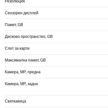
Резолюция
Сензорен дисплей
Памет, GB
Дисково пространство, GB
Слот за карти
Максимална памет, GB
Камера, MP, предна
Камера, MP, задна
Светкавица