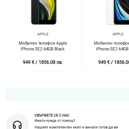
APPLE
APPLE
Мобилен телефон Apple
Мобилен телефон
iPhone SE2 64GB White
iPhone SE2 6
(PRODUCT)R
949 € / 1856.08 лв.
949 € / 1856.0
СВЪРЖЕТЕ СЕ С НАС
Имате нужда от помощ?
Нашият компетентен екип е винаги готов да ви