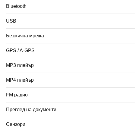
Bluetooth
USB
Безжична мрежа
GPS / A-GPS
MP3 плейър
MP4 плейър
FM радио
Преглед на документи
Сензори