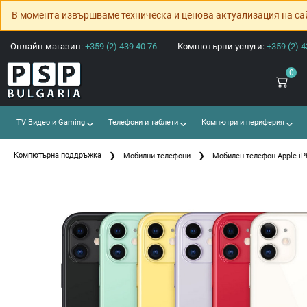
В момента извършваме техническа и ценова актуализация на са
Онлайн магазин:
+359 (2) 439 40 76
Компютърни услуги:
+359 (2) 4
0
TV Видео и Gaming
Телефони и таблети
Компютри и периферия
Компютърна поддръжка
Мобилни телефони
Мобилен телефон Apple iP