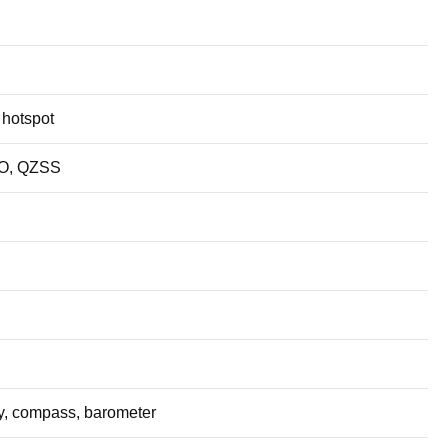
 hotspot
EO, QZSS
ty, compass, barometer