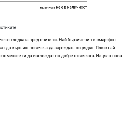
не е в наличност
наличност
истиките
е от гледката пред очите ти. Най-бързият чип в смартфон
ат да вършиш повече, а да зареждаш по-рядко. Плюс най-
 спомените ти да изглеждат по-добре отвсякога. Изцяло нова