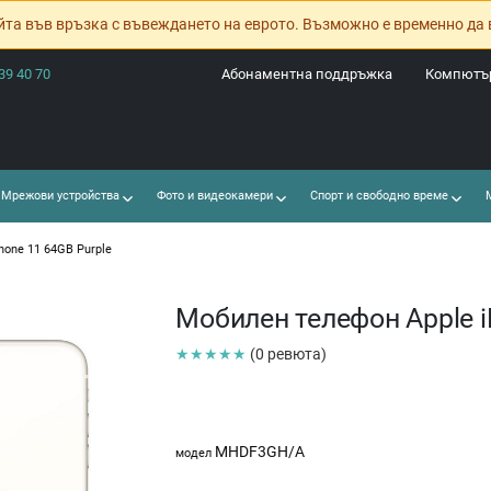
йта във връзка с въвеждането на еврото. Възможно е временно да 
39 40 70
Абонаментна поддръжка
Компютър
Мрежови устройства
Фото и видеокамери
Спорт и свободно време
М
hone 11 64GB Purple
Мобилен телефон Apple i
★★★★★
(0 ревюта)
MHDF3GH/A
модел