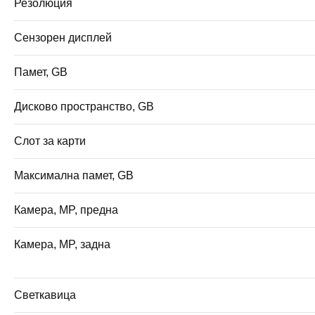
Резолюция
Сензорен дисплей
Памет, GB
Дисково пространство, GB
Слот за карти
Максимална памет, GB
Камера, MP, предна
Камера, MP, задна
Светкавица