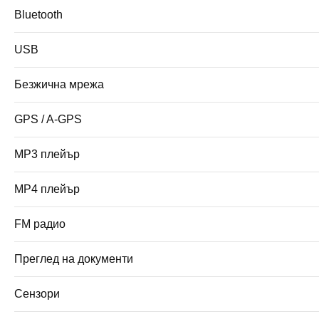
Bluetooth
USB
Безжична мрежа
GPS / A-GPS
MP3 плейър
MP4 плейър
FM радио
Преглед на документи
Сензори