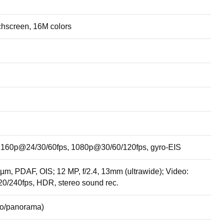
chscreen, 16M colors
 2160p@24/30/60fps, 1080p@30/60/120fps, gyro-EIS
4µm, PDAF, OIS; 12 MP, f/2.4, 13mm (ultrawide); Video:
/240fps, HDR, stereo sound rec.
to/panorama)