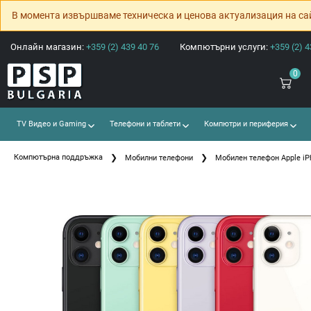
В момента извършваме техническа и ценова актуализация на са
Онлайн магазин:
+359 (2) 439 40 76
Компютърни услуги:
+359 (2) 4
0
TV Видео и Gaming
Телефони и таблети
Компютри и периферия
Компютърна поддръжка
Мобилни телефони
Мобилен телефон Apple iP