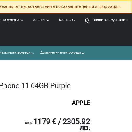
възникнат несъответствия в показваните цени и информация.
ни услуги
За нас
Контакти
Заяви консултация
алки електроуреди
Домакински електроуреди
Phone 11 64GB Purple
APPLE
1179 € / 2305.92
цена
лв.