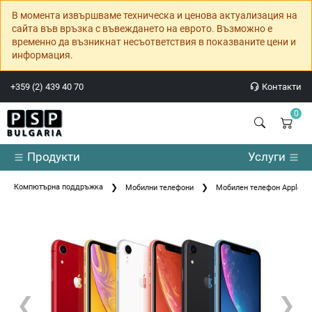
В момента извършваме техническа и ценова актуализация на
сайта във връзка с въвеждането на еврото. Възможно е
временно да възникнат несъответствия в показваните цени и
информация.
+359 (2) 439 40 70
Контакти
0
Продукти
Услуги
Компютърна поддръжка
Мобилни телефони
Мобилен телефон Apple iP
❮
❯