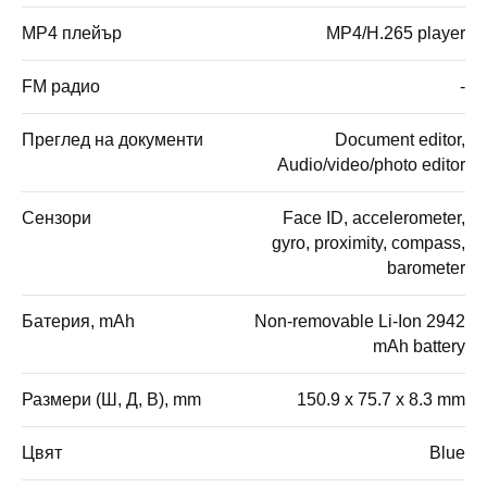
MP4 плейър
MP4/H.265 player
FM радио
-
Преглед на документи
Document editor,
Audio/video/photo editor
Сензори
Face ID, accelerometer,
gyro, proximity, compass,
barometer
Батерия, mAh
Non-removable Li-Ion 2942
mAh battery
Размери (Ш, Д, В), mm
150.9 x 75.7 x 8.3 mm
Цвят
Blue