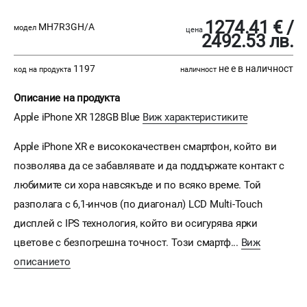
1274.41 € /
MH7R3GH/A
модел
цена
2492.53 лв.
1197
не е в наличност
код на продукта
наличност
Описание на продукта
Apple iPhone XR 128GB Blue
Виж характеристиките
Apple iPhone XR е висококачествен смартфон, който ви
позволява да се забавлявате и да поддържате контакт с
любимите си хора навсякъде и по всяко време. Той
разполага с 6,1-инчов (по диагонал) LCD Multi-Touch
дисплей с IPS технология, който ви осигурява ярки
цветове с безпогрешна точност. Този смартф...
Виж
описанието