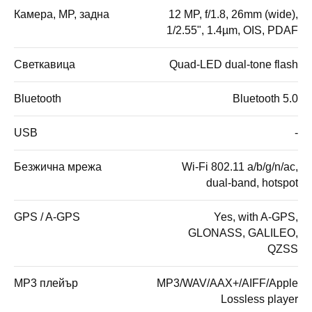
Камера, MP, задна
12 MP, f/1.8, 26mm (wide),
1/2.55", 1.4µm, OIS, PDAF
Светкавица
Quad-LED dual-tone flash
Bluetooth
Bluetooth 5.0
USB
-
Безжична мрежа
Wi-Fi 802.11 a/b/g/n/ac,
dual-band, hotspot
GPS / A-GPS
Yes, with A-GPS,
GLONASS, GALILEO,
QZSS
MP3 плейър
MP3/WAV/AAX+/AIFF/Apple
Lossless player