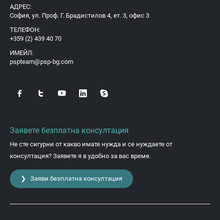
АДРЕС:
София, ул. Проф. Г. Брадистилов 4, ет. 3, офис 3
ТЕЛЕФОН:
+359 (2) 439 40 70
ИМЕЙЛ:
pspteam@psp-bg.com
Заявете безплатна консултация
Не сте сигурни от какво имате нужда и се нуждаете от
консултация? Заявете я в удобно за вас време.
❯ Заяви безплатна консултация