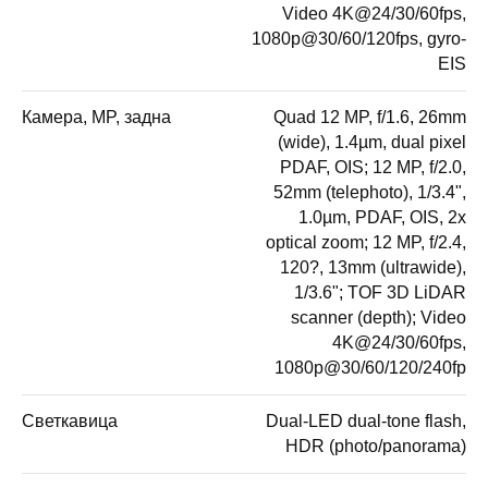
Video 4K@24/30/60fps,
1080p@30/60/120fps, gyro-
EIS
Камера, MP, задна
Quad 12 MP, f/1.6, 26mm
(wide), 1.4µm, dual pixel
PDAF, OIS; 12 MP, f/2.0,
52mm (telephoto), 1/3.4",
1.0µm, PDAF, OIS, 2x
optical zoom; 12 MP, f/2.4,
120?, 13mm (ultrawide),
1/3.6"; TOF 3D LiDAR
scanner (depth); Video
4K@24/30/60fps,
1080p@30/60/120/240fp
Светкавица
Dual-LED dual-tone flash,
HDR (photo/panorama)