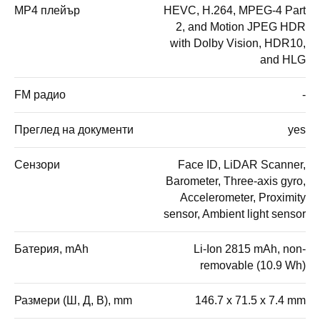
MP4 плейър
HEVC, H.264, MPEG-4 Part
2, and Motion JPEG HDR
with Dolby Vision, HDR10,
and HLG
FM радио
-
Преглед на документи
yes
Сензори
Face ID, LiDAR Scanner,
Barometer, Three-axis gyro,
Accelerometer, Proximity
sensor, Ambient light sensor
Батерия, mAh
Li-Ion 2815 mAh, non-
removable (10.9 Wh)
Размери (Ш, Д, В), mm
146.7 x 71.5 x 7.4 mm