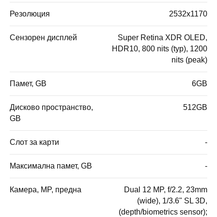
Резолюция
2532x1170
Сензорен дисплей
Super Retina XDR OLED,
HDR10, 800 nits (typ), 1200
nits (peak)
Памет, GB
6GB
Дисково пространство,
512GB
GB
Слот за карти
-
Максимална памет, GB
-
Камера, MP, предна
Dual 12 MP, f/2.2, 23mm
(wide), 1/3.6" SL 3D,
(depth/biometrics sensor);