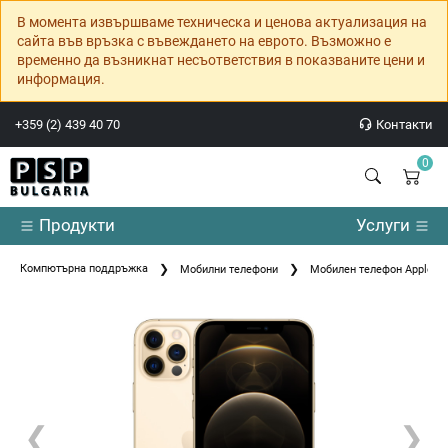
В момента извършваме техническа и ценова актуализация на
сайта във връзка с въвеждането на еврото. Възможно е
временно да възникнат несъответствия в показваните цени и
информация.
+359 (2) 439 40 70
Контакти
0
Продукти
Услуги
Компютърна поддръжка
Мобилни телефони
Мобилен телефон Apple iP
❮
❯