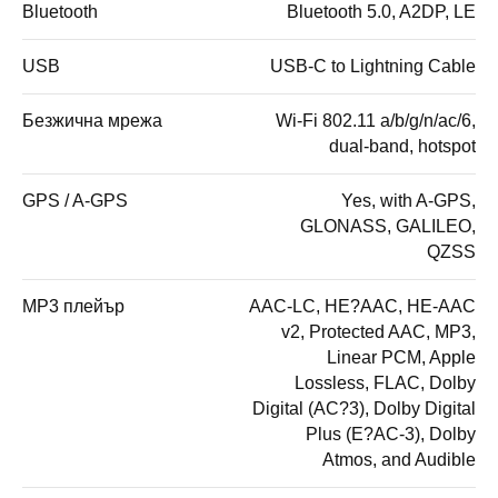
Bluetooth
Bluetooth 5.0, A2DP, LE
USB
USB-C to Lightning Cable
Безжична мрежа
Wi-Fi 802.11 a/b/g/n/ac/6,
dual-band, hotspot
GPS / A-GPS
Yes, with A-GPS,
GLONASS, GALILEO,
QZSS
MP3 плейър
AAC-LC, HE?AAC, HE-AAC
v2, Protected AAC, MP3,
Linear PCM, Apple
Lossless, FLAC, Dolby
Digital (AC?3), Dolby Digital
Plus (E?AC-3), Dolby
Atmos, and Audible