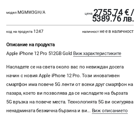
2755.74 € /
MGMW3GH/A
модел
цена
5389.76 лв.
1247
не е в наличност
код на продукта
наличност
Описание на продукта
Apple iPhone 12 Pro 512GB Gold
Виж характеристиките
Насладете се на света около вас по невиждан досега
начин с новия Apple iPhone 12 Pro. Този иновативен
смартфон има повече 5G ленти от всеки друг смартфон на
пазара, което ви позволява да се насладите на бързата
5G връзка на повече места. Технологията 5G ви осигурява
ненадмината безжична бързина и ви...
Виж описанието