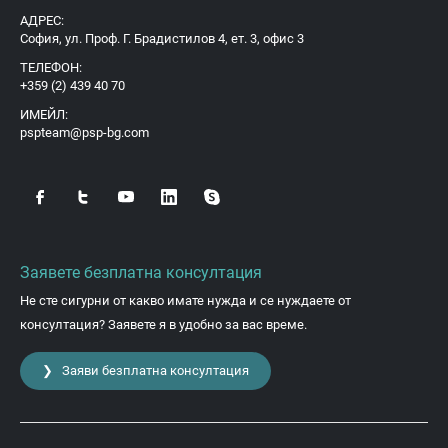
АДРЕС:
София, ул. Проф. Г. Брадистилов 4, ет. 3, офис 3
ТЕЛЕФОН:
+359 (2) 439 40 70
ИМЕЙЛ:
pspteam@psp-bg.com
Заявете безплатна консултация
Не сте сигурни от какво имате нужда и се нуждаете от
консултация? Заявете я в удобно за вас време.
❯ Заяви безплатна консултация