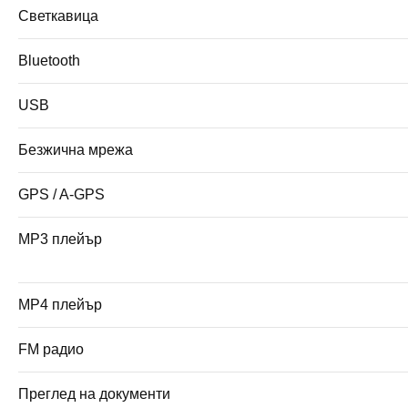
Светкавица
Bluetooth
USB
Безжична мрежа
GPS / A-GPS
MP3 плейър
MP4 плейър
FM радио
Преглед на документи