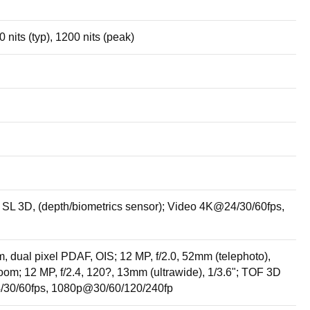
ts (typ), 1200 nits (peak)
" SL 3D, (depth/biometrics sensor); Video 4K@24/30/60fps,
, dual pixel PDAF, OIS; 12 MP, f/2.0, 52mm (telephoto),
zoom; 12 MP, f/2.4, 120?, 13mm (ultrawide), 1/3.6"; TOF 3D
/30/60fps, 1080p@30/60/120/240fp