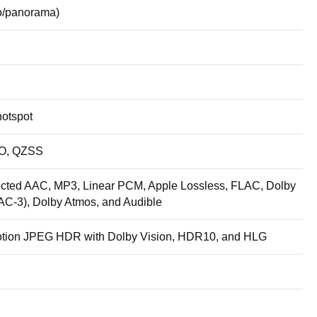
o/panorama)
hotspot
EO, QZSS
ted AAC, MP3, Linear PCM, Apple Lossless, FLAC, Dolby
?AC-3), Dolby Atmos, and Audible
otion JPEG HDR with Dolby Vision, HDR10, and HLG