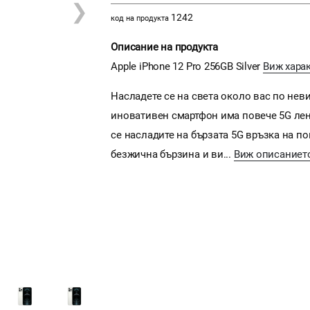
❯
1242
код на продукта
Описание на продукта
Apple iPhone 12 Pro 256GB Silver
Виж хара
Насладете се на света около вас по неви
иновативен смартфон има повече 5G лент
се насладите на бързата 5G връзка на п
безжична бързина и ви...
Виж описаниет