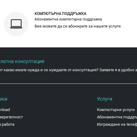
КОМПЮТЪРНА ПОДДРЪЖКА
Абонаментна компютърна поддръжка
Вие можете да се абонирате за нашите услуги.
платна консултация
от какво имате нужда и се нуждаете от консултация? Заявете я в удобно з
зки
Услуги
nload
Компютърни услуги
верителност
Абонаментна поддр
 работа
Изграждане на теле