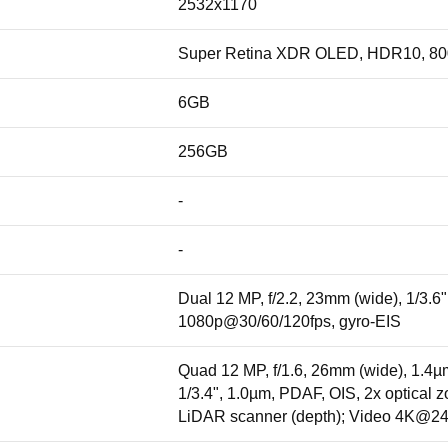
2532x1170
Super Retina XDR OLED, HDR10, 800 ni
6GB
256GB
-
-
Dual 12 MP, f/2.2, 23mm (wide), 1/3.6
1080p@30/60/120fps, gyro-EIS
Quad 12 MP, f/1.6, 26mm (wide), 1.4µm
1/3.4", 1.0µm, PDAF, OIS, 2x optical 
LiDAR scanner (depth); Video 4K@24