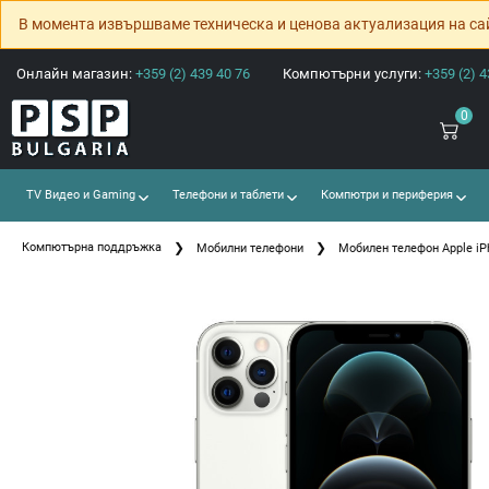
В момента извършваме техническа и ценова актуализация на са
Онлайн магазин:
+359 (2) 439 40 76
Компютърни услуги:
+359 (2) 4
0
TV Видео и Gaming
Телефони и таблети
Компютри и периферия
Компютърна поддръжка
Мобилни телефони
Мобилен телефон Apple iPh