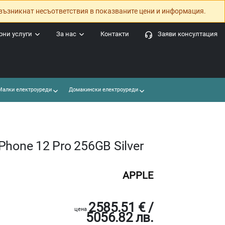
възникнат несъответствия в показваните цени и информация.
ни услуги
За нас
Контакти
Заяви консултация
алки електроуреди
Домакински електроуреди
hone 12 Pro 256GB Silver
APPLE
2585.51 € /
цена
5056.82 лв.