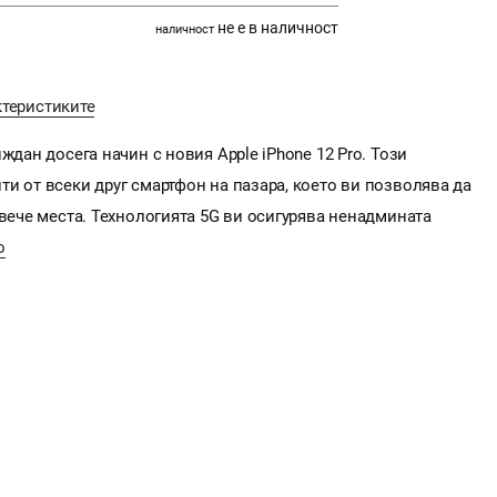
не е в наличност
наличност
ктеристиките
ждан досега начин с новия Apple iPhone 12 Pro. Този
и от всеки друг смартфон на пазара, което ви позволява да
овече места. Технологията 5G ви осигурява ненадмината
о