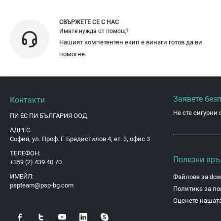
СВЪРЖЕТЕ СЕ С НАС
Имате нужда от помощ?
Нашият компетентен екип е винаги готов да ви
помогне.
Заявете без
Контакти
Не сте сигурни 
ПИ ЕС ПИ БЪЛГАРИЯ ООД
АДРЕС:
София, ул. Проф. Г. Брадистилов 4, ет. 3, офис 3
ТЕЛЕФОН:
Полезни връ
+359 (2) 439 40 70
ИМЕЙЛ:
Файлове за dow
pspteam@psp-bg.com
Политика за по
Оценете нашата