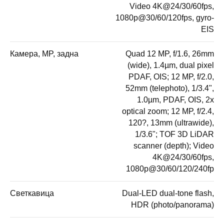
Video 4K@24/30/60fps,
1080p@30/60/120fps, gyro-
EIS
Камера, MP, задна
Quad 12 MP, f/1.6, 26mm
(wide), 1.4µm, dual pixel
PDAF, OIS; 12 MP, f/2.0,
52mm (telephoto), 1/3.4",
1.0µm, PDAF, OIS, 2x
optical zoom; 12 MP, f/2.4,
120?, 13mm (ultrawide),
1/3.6"; TOF 3D LiDAR
scanner (depth); Video
4K@24/30/60fps,
1080p@30/60/120/240fp
Светкавица
Dual-LED dual-tone flash,
HDR (photo/panorama)