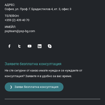
АДРЕС:
София, ул. Проф. Г. Брадистилов 4, ет. 3, офис 3
ТЕЛЕФОН:
+359 (2) 439 40 70
ИМЕЙЛ:
pspteam@psp-bg.com
Заявете безплатна консултация
Не сте сигурни от какво имате нужда и се нуждаете от
консултация? Заявете я в удобно за вас време.
❯ Заяви безплатна консултация