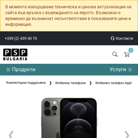
В момента извършваме техническа и ценова актуализация на
сайта във връзка с въвеждането на еврото. Възможно е
временно да възникнат несъответствия в показваните цени и
информация.
+359 (2) 439 40 70
Контакти
0
Продукти
Услуги
Компютърна поддръжка
Мобилни телефони
Мобилен телефон Apple iP
❮
❯