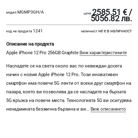
2585.51 € /
MGMP3GH/A
модел
цена
5056.82 лв.
1241
не е в наличност
код на продукта
наличност
Описание на продукта
Apple iPhone 12 Pro 256GB Graphite
Виж характеристиките
Насладете се на света около вас по невиждан досега
начин с новия Apple iPhone 12 Pro. Този иновативен
смартфон има повече 5G ленти от всеки друг смартфон на
пазара, което ви позволява да се насладите на бързата
5G връзка на повече места. Технологията 5G ви осигурява
ненадмината безжична бързина и ви...
Виж описанието