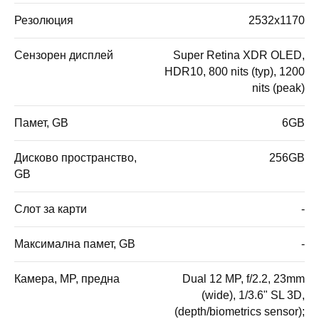
Резолюция
2532x1170
Сензорен дисплей
Super Retina XDR OLED,
HDR10, 800 nits (typ), 1200
nits (peak)
Памет, GB
6GB
Дисково пространство,
256GB
GB
Слот за карти
-
Максимална памет, GB
-
Камера, MP, предна
Dual 12 MP, f/2.2, 23mm
(wide), 1/3.6" SL 3D,
(depth/biometrics sensor);