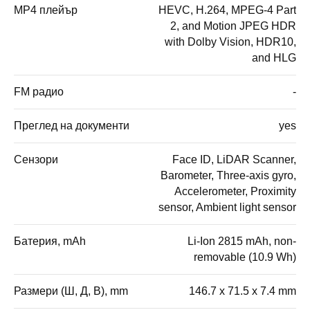
MP4 плейър
HEVC, H.264, MPEG-4 Part
2, and Motion JPEG HDR
with Dolby Vision, HDR10,
and HLG
FM радио
-
Преглед на документи
yes
Сензори
Face ID, LiDAR Scanner,
Barometer, Three-axis gyro,
Accelerometer, Proximity
sensor, Ambient light sensor
Батерия, mAh
Li-Ion 2815 mAh, non-
removable (10.9 Wh)
Размери (Ш, Д, В), mm
146.7 x 71.5 x 7.4 mm