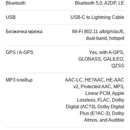
Bluetooth
Bluetooth 5.0, A2DP, LE
USB
USB-C to Lightning Cable
Безжична мрежа
Wi-Fi 802.11 a/b/g/n/ac/6,
dual-band, hotspot
GPS / A-GPS
Yes, with A-GPS,
GLONASS, GALILEO,
QZSS
MP3 плейър
AAC-LC, HE?AAC, HE-AAC
v2, Protected AAC, MP3,
Linear PCM, Apple
Lossless, FLAC, Dolby
Digital (AC?3), Dolby Digital
Plus (E?AC-3), Dolby
Atmos, and Audible