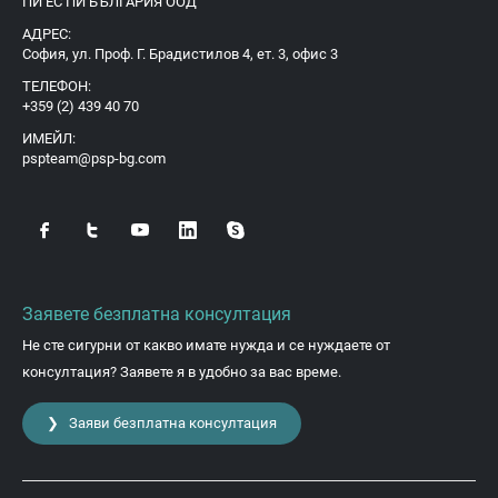
ПИ ЕС ПИ БЪЛГАРИЯ ООД
АДРЕС:
София, ул. Проф. Г. Брадистилов 4, ет. 3, офис 3
ТЕЛЕФОН:
+359 (2) 439 40 70
ИМЕЙЛ:
pspteam@psp-bg.com
Заявете безплатна консултация
Не сте сигурни от какво имате нужда и се нуждаете от
консултация? Заявете я в удобно за вас време.
❯ Заяви безплатна консултация