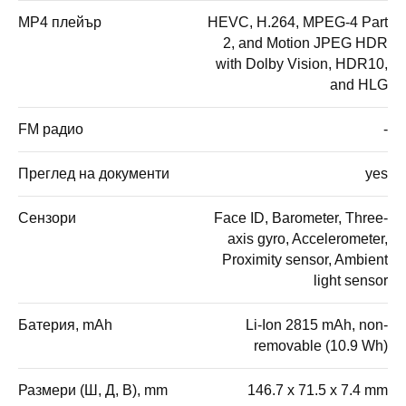
MP4 плейър
HEVC, H.264, MPEG-4 Part
2, and Motion JPEG HDR
with Dolby Vision, HDR10,
and HLG
FM радио
-
Преглед на документи
yes
Сензори
Face ID, Barometer, Three-
axis gyro, Accelerometer,
Proximity sensor, Ambient
light sensor
Батерия, mAh
Li-Ion 2815 mAh, non-
removable (10.9 Wh)
Размери (Ш, Д, В), mm
146.7 x 71.5 x 7.4 mm