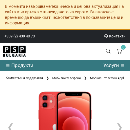
В момента извършваме техническа и ценова актуализация на
сайта във връзка с въвеждането на еврото. Възможно е
временно да възникнат несъответствия в показваните цени и
информация.
+359 (2) 439 40 70
Контакти
0
Продукти
Услуги
Компютърна поддръжка
Мобилни телефони
Мобилен телефон Apple i
❮
❯