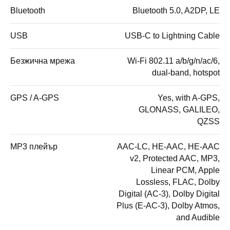
Bluetooth
Bluetooth 5.0, A2DP, LE
USB
USB-C to Lightning Cable
Безжична мрежа
Wi-Fi 802.11 a/b/g/n/ac/6,
dual-band, hotspot
GPS / A-GPS
Yes, with A-GPS,
GLONASS, GALILEO,
QZSS
MP3 плейър
AAC-LC, HE-AAC, HE-AAC
v2, Protected AAC, MP3,
Linear PCM, Apple
Lossless, FLAC, Dolby
Digital (AC-3), Dolby Digital
Plus (E-AC-3), Dolby Atmos,
and Audible