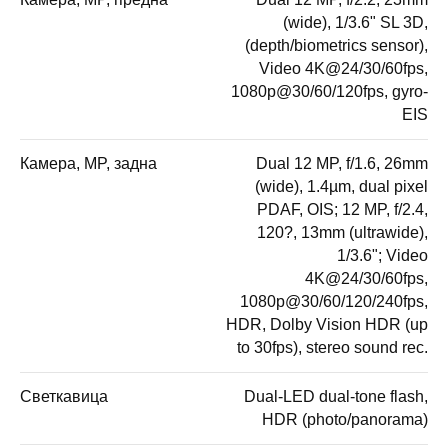
(wide), 1/3.6" SL 3D,
(depth/biometrics sensor),
Video 4K@24/30/60fps,
1080p@30/60/120fps, gyro-
EIS
Камера, MP, задна
Dual 12 MP, f/1.6, 26mm
(wide), 1.4µm, dual pixel
PDAF, OIS; 12 MP, f/2.4,
120?, 13mm (ultrawide),
1/3.6"; Video
4K@24/30/60fps,
1080p@30/60/120/240fps,
HDR, Dolby Vision HDR (up
to 30fps), stereo sound rec.
Светкавица
Dual-LED dual-tone flash,
HDR (photo/panorama)