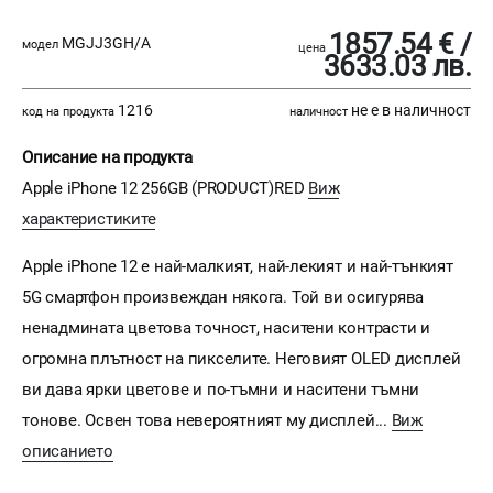
1857.54 € /
MGJJ3GH/A
модел
цена
3633.03 лв.
1216
не е в наличност
код на продукта
наличност
Описание на продукта
Apple iPhone 12 256GB (PRODUCT)RED
Виж
характеристиките
Apple iPhone 12 е най-малкият, най-лекият и най-тънкият
5G смартфон произвеждан някога. Той ви осигурява
ненадмината цветова точност, наситени контрасти и
огромна плътност на пикселите. Неговият OLED дисплей
ви дава ярки цветове и по-тъмни и наситени тъмни
тонове. Освен това невероятният му дисплей...
Виж
описанието