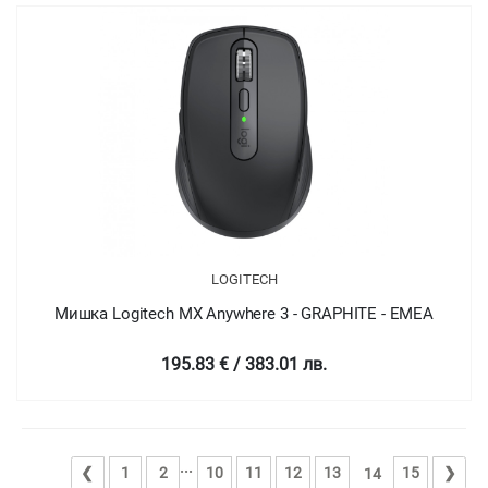
LOGITECH
Мишка Logitech MX Anywhere 3 - GRAPHITE - EMEA
195.83 € / 383.01 лв.
...
❮
1
2
10
11
12
13
15
❯
14