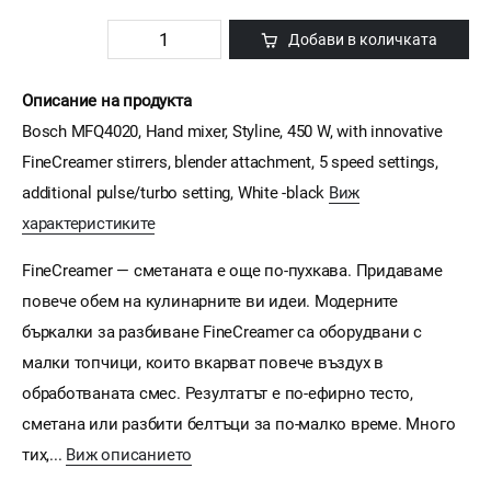
Добави в количката
Описание на продукта
Bosch MFQ4020, Hand mixer, Styline, 450 W, with innovative
FineCreamer stirrers, blender attachment, 5 speed settings,
additional pulse/turbo setting, White -black
Виж
характеристиките
FineCreamer — сметаната е още по-пухкава. Придаваме
повече обем на кулинарните ви идеи. Модерните
бъркалки за разбиване FineCreamer са оборудвани с
малки топчици, които вкарват повече въздух в
обработваната смес. Резултатът е по-ефирно тесто,
сметана или разбити белтъци за по-малко време. Много
тих,...
Виж описанието