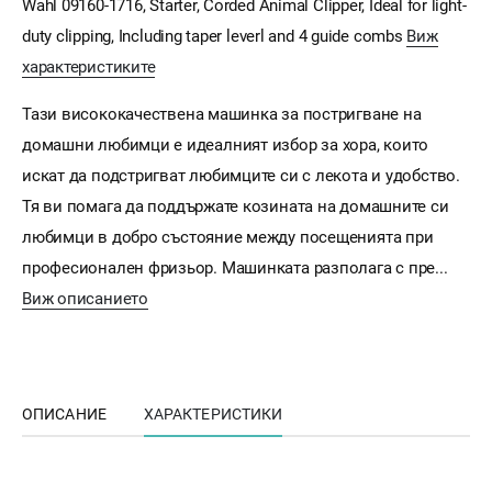
Wahl 09160-1716, Starter, Corded Animal Clipper, Ideal for light-
duty clipping, Including taper leverl and 4 guide combs
Виж
характеристиките
Тази висококачествена машинка за постригване на
домашни любимци е идеалният избор за хора, които
искат да подстригват любимците си с лекота и удобство.
Тя ви помага да поддържате козината на домашните си
любимци в добро състояние между посещенията при
професионален фризьор. Машинката разполага с пре...
Виж описанието
ОПИСАНИЕ
ХАРАКТЕРИСТИКИ