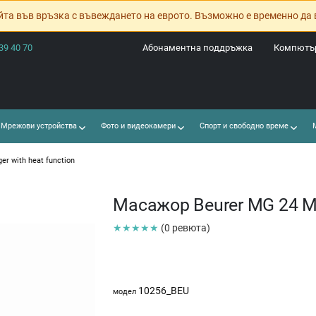
йта във връзка с въвеждането на еврото. Възможно е временно да 
39 40 70
Абонаментна поддръжка
Компютър
Мрежови устройства
Фото и видеокамери
Спорт и свободно време
М
r with heat function
Масажор Beurer MG 24 Ma
★★★★★
(0 ревюта)
10256_BEU
модел