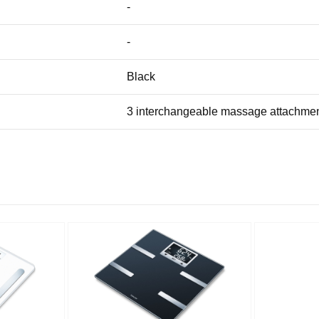
-
-
Black
3 interchangeable massage attachme