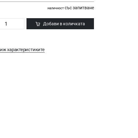
със запитване
наличност
Добави в количката
иж характеристиките