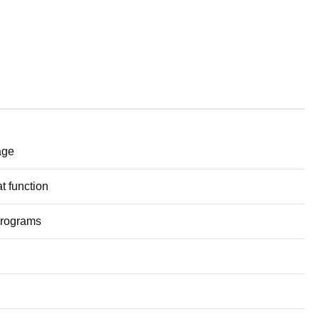
age
t function
 programs