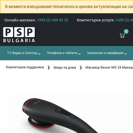
В момента извършваме техническа и ценова актуализация на са
Онлайн магазин:
+359 (2) 439 40 76
Компютърни услуги:
+359 (2) 4
0
TV Видео и Gaming
Телефони и таблети
Компютри и периферия
Компютърна поддръжка
Уреди за дома
Масажор Beurer MG 24 Massage