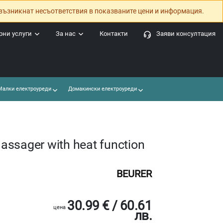
възникнат несъответствия в показваните цени и информация.
ни услуги
За нас
Контакти
Заяви консултация
алки електроуреди
Домакински електроуреди
ssager with heat function
BEURER
30.99 € / 60.61
цена
лв.