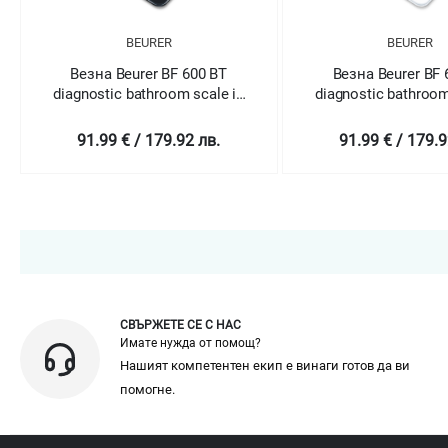
BEURER
BEURER
Везна Beurer BF 600 BT
Везна Beurer BF 
diagnostic bathroom scale in
diagnostic bathroom
pure black
pure white
91.99 € / 179.92 лв.
91.99 € / 179.9
СВЪРЖЕТЕ СЕ С НАС
Имате нужда от помощ?
Нашият компетентен екип е винаги готов да ви
помогне.