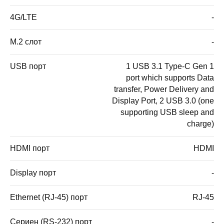
4G/LTE
-
M.2 слот
-
USB порт
1 USB 3.1 Type-C Gen 1
port which supports Data
transfer, Power Delivery and
Display Port, 2 USB 3.0 (one
supporting USB sleep and
charge)
HDMI порт
HDMI
Display порт
-
Ethernet (RJ-45) порт
RJ-45
Сериен (RS-232) порт
-