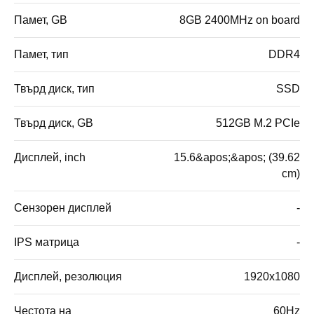
Памет, GB
8GB 2400MHz on board
Памет, тип
DDR4
Твърд диск, тип
SSD
Твърд диск, GB
512GB M.2 PCIe
Дисплей, inch
15.6&apos;&apos; (39.62
cm)
Сензорен дисплей
-
IPS матрица
-
Дисплей, резолюция
1920x1080
Честота на
60Hz