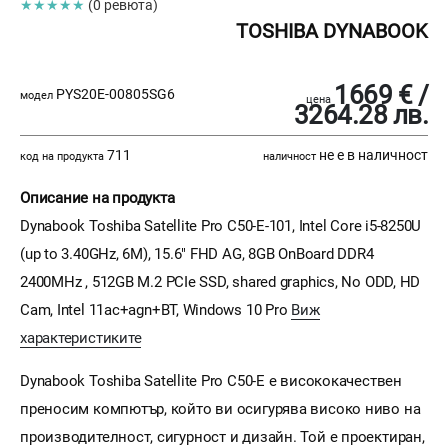
★★★★★
(0 ревюта)
TOSHIBA DYNABOOK
1669 € /
PYS20E-00805SG6
модел
цена
3264.28 лв.
711
не е в наличност
код на продукта
наличност
Описание на продукта
Dynabook Toshiba Satellite Pro C50-E-101, Intel Core i5-8250U
(up to 3.40GHz, 6M), 15.6" FHD AG, 8GB OnBoard DDR4
2400MHz , 512GB M.2 PCIe SSD, shared graphics, No ODD, HD
Cam, Intel 11ac+agn+BT, Windows 10 Pro
Виж
характеристиките
Dynabook Toshiba Satellite Pro C50-E е висококачествен
преносим компютър, който ви осигурява високо ниво на
производителност, сигурност и дизайн. Той е проектиран,