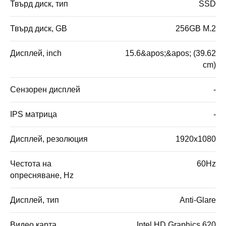
Твърд диск, тип
SSD
Твърд диск, GB
256GB M.2
Дисплей, inch
15.6&apos;&apos; (39.62
cm)
Сензорен дисплей
-
IPS матрица
-
Дисплей, резолюция
1920x1080
Честота на
60Hz
опресняване, Hz
Дисплей, тип
Anti-Glare
Видео карта
Intel HD Graphics 620