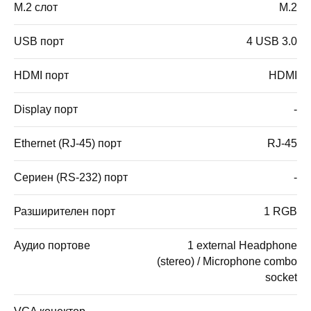
M.2 слот
M.2
USB порт
4 USB 3.0
HDMI порт
HDMI
Display порт
-
Ethernet (RJ-45) порт
RJ-45
Сериен (RS-232) порт
-
Разширителен порт
1 RGB
Аудио портове
1 external Headphone
(stereo) / Microphone combo
socket