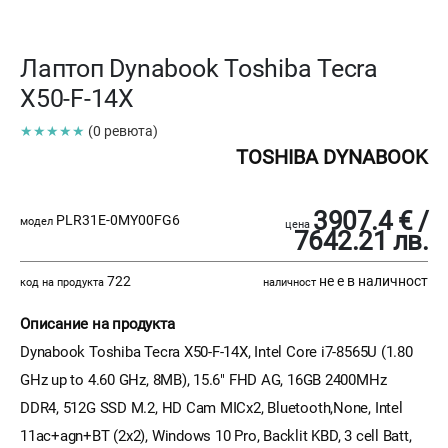
Лаптоп Dynabook Toshiba Tecra
X50-F-14X
★★★★★
(0 ревюта)
TOSHIBA DYNABOOK
3907.4 € /
PLR31E-0MY00FG6
модел
цена
7642.21 лв.
722
не е в наличност
код на продукта
наличност
Описание на продукта
Dynabook Toshiba Tecra X50-F-14X, Intel Core i7-8565U (1.80
GHz up to 4.60 GHz, 8MB), 15.6" FHD AG, 16GB 2400MHz
DDR4, 512G SSD M.2, HD Cam MICx2, Bluetooth,None, Intel
11ac+agn+BT (2x2), Windows 10 Pro, Backlit KBD, 3 cell Batt,