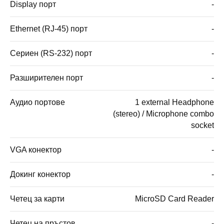
Display порт
-
Ethernet (RJ-45) порт
-
Сериен (RS-232) порт
-
Разширителен порт
-
Аудио портове
1 external Headphone
(stereo) / Microphone combo
socket
VGA конектор
-
Докинг конектор
-
Четец за карти
MicroSD Card Reader
Четец на пръстов
-