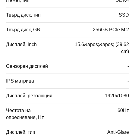
Памет, тип
DDR4
Твърд диск, тип
SSD
Твърд диск, GB
256GB PCIe M.2
Дисплей, inch
15.6&apos;&apos; (39.62
cm)
Сензорен дисплей
-
IPS матрица
-
Дисплей, резолюция
1920x1080
Честота на
60Hz
опресняване, Hz
Дисплей, тип
Anti-Glare