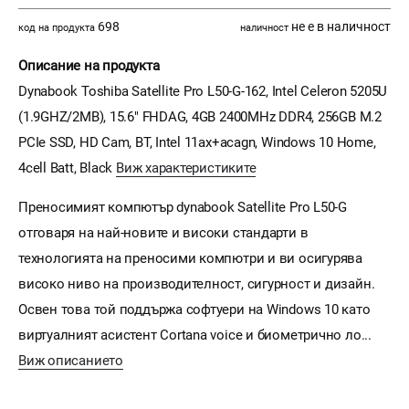
698
не е в наличност
код на продукта
наличност
Описание на продукта
Dynabook Toshiba Satellite Pro L50-G-162, Intel Celeron 5205U
(1.9GHZ/2MB), 15.6" FHDAG, 4GB 2400MHz DDR4, 256GB M.2
PCIe SSD, HD Cam, BT, Intel 11ax+acagn, Windows 10 Home,
4cell Batt, Black
Виж характеристиките
Преносимият компютър dynabook Satellite Pro L50-G
отговаря на най-новите и високи стандарти в
технологията на преносими компютри и ви осигурява
високо ниво на производителност, сигурност и дизайн.
Освен това той поддържа софтуери на Windows 10 като
виртуалният асистент Cortana voice и биометрично ло...
Виж описанието