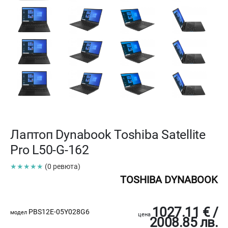
Лаптоп Dynabook Toshiba Satellite
Pro L50-G-162
★★★★★
(0 ревюта)
TOSHIBA DYNABOOK
1027.11 € /
PBS12E-05Y028G6
модел
цена
2008.85 лв.