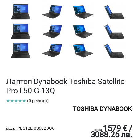
Лаптоп Dynabook Toshiba Satellite
Pro L50-G-13Q
★★★★★
(0 ревюта)
TOSHIBA DYNABOOK
1579 € /
PBS12E-03602DG6
модел
цена
3088.26 лв.