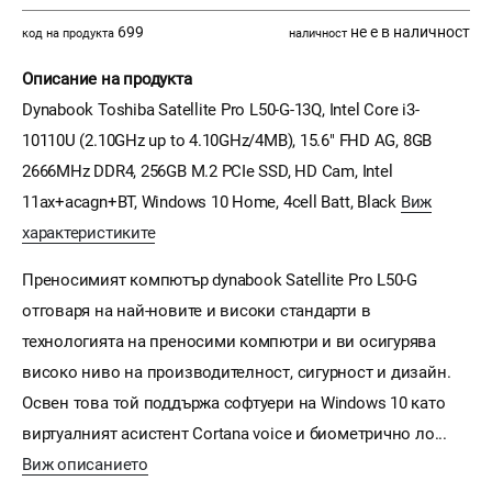
699
не е в наличност
код на продукта
наличност
Описание на продукта
Dynabook Toshiba Satellite Pro L50-G-13Q, Intel Core i3-
10110U (2.10GHz up to 4.10GHz/4MB), 15.6" FHD AG, 8GB
2666MHz DDR4, 256GB M.2 PCIe SSD, HD Cam, Intel
11ax+acagn+BT, Windows 10 Home, 4cell Batt, Black
Виж
характеристиките
Преносимият компютър dynabook Satellite Pro L50-G
отговаря на най-новите и високи стандарти в
технологията на преносими компютри и ви осигурява
високо ниво на производителност, сигурност и дизайн.
Освен това той поддържа софтуери на Windows 10 като
виртуалният асистент Cortana voice и биометрично ло...
Виж описанието