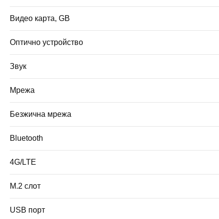
Видео карта, GB
Оптично устройство
Звук
Мрежа
Безжична мрежа
Bluetooth
4G/LTE
M.2 слот
USB порт