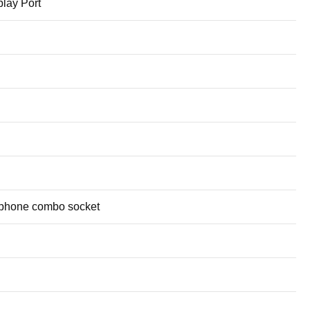
play Port
rophone combo socket