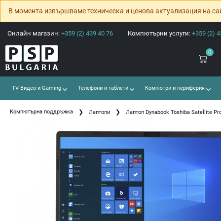
В момента извършваме техническа и ценова актуализация на са
Онлайн магазин:
+359 (2) 439 40 76
Компютърни услуги:
+359 (2) 4
0
TV Видео и Gaming
Телефони и таблети
Компютри и периферия
Компютърна поддръжка
Лаптопи
Лаптоп Dynabook Toshiba Satellite Pr