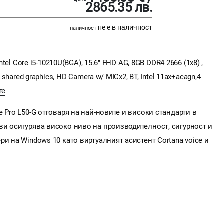
2865.35 лв.
не е в наличност
наличност
ntel Core i5-10210U(BGA), 15.6" FHD AG, 8GB DDR4 2666 (1x8) ,
 shared graphics, HD Camera w/ MICx2, BT, Intel 11ax+acagn,4
те
 Pro L50-G отговаря на най-новите и високи стандарти в
ви осигурява високо ниво на производителност, сигурност и
и на Windows 10 като виртуалният асистент Cortana voice и