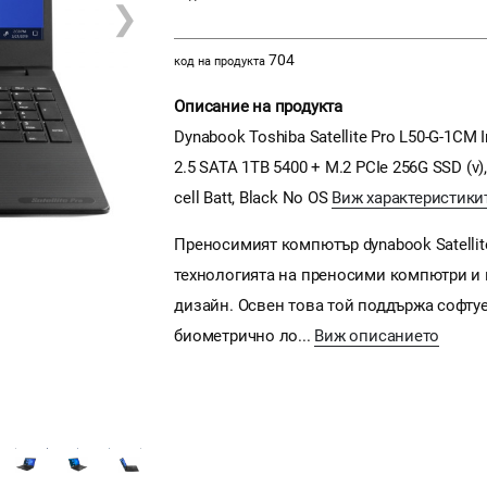
❯
704
код на продукта
Описание на продукта
Dynabook Toshiba Satellite Pro L50-G-1CM I
2.5 SATA 1TB 5400 + M.2 PCIe 256G SSD (v),
cell Batt, Black No OS
Виж характеристики
Преносимият компютър dynabook Satellite
технологията на преносими компютри и 
дизайн. Освен това той поддържа софтуер
биометрично ло...
Виж описанието