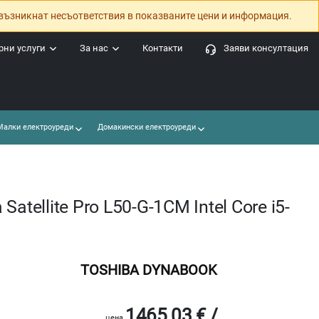
възникнат несъответствия в показваните цени и информация.
ни услуги
За нас
Контакти
Заяви консултация
алки електроуреди
Домакински електроуреди
atellite Pro L50-G-1CM Intel Core i5-
TOSHIBA DYNABOOK
1465.03 € /
цена