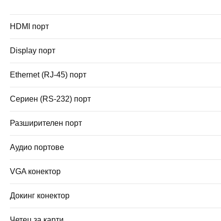
HDMI порт
Display порт
Ethernet (RJ-45) порт
Сериен (RS-232) порт
Разширителен порт
Аудио портове
VGA конектор
Докинг конектор
Четец за карти