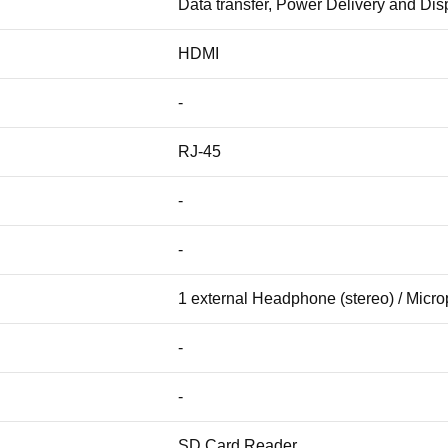
Data transfer, Power Delivery and Dis
HDMI
-
RJ-45
-
-
1 external Headphone (stereo) / Mic
-
-
SD Card Reader