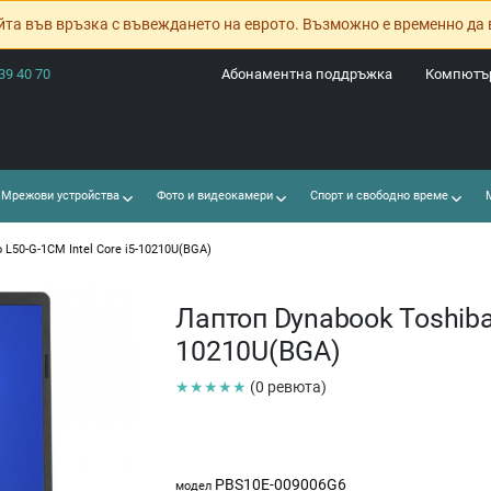
йта във връзка с въвеждането на еврото. Възможно е временно да 
39 40 70
Абонаментна поддръжка
Компютър
Мрежови устройства
Фото и видеокамери
Спорт и свободно време
М
o L50-G-1CM Intel Core i5-10210U(BGA)
Лаптоп Dynabook Toshiba S
10210U(BGA)
★★★★★
(0 ревюта)
PBS10E-009006G6
модел