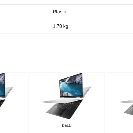
Plastic
1.70 kg
DELL