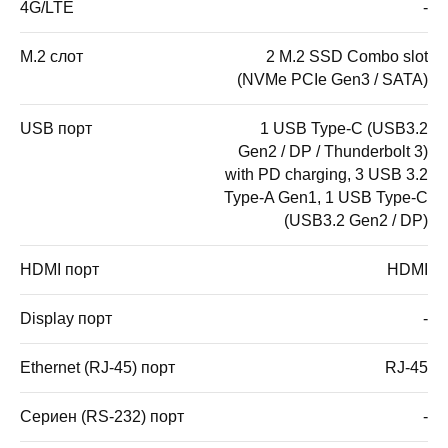
4G/LTE
-
M.2 слот
2 M.2 SSD Combo slot
(NVMe PCIe Gen3 / SATA)
USB порт
1 USB Type-C (USB3.2
Gen2 / DP / Thunderbolt 3)
with PD charging, 3 USB 3.2
Type-A Gen1, 1 USB Type-C
(USB3.2 Gen2 / DP)
HDMI порт
HDMI
Display порт
-
Ethernet (RJ-45) порт
RJ-45
Сериен (RS-232) порт
-