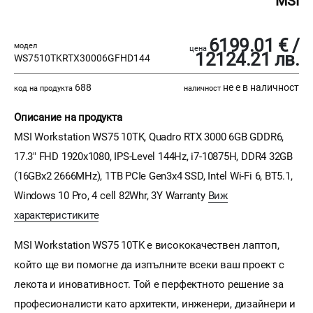
MSI
6199.01 € /
модел
цена
12124.21 лв.
WS7510TKRTX30006GFHD144
688
не е в наличност
код на продукта
наличност
Описание на продукта
MSI Workstation WS75 10TK, Quadro RTX 3000 6GB GDDR6,
17.3" FHD 1920x1080, IPS-Level 144Hz, i7-10875H, DDR4 32GB
(16GBx2 2666MHz), 1TB PCIe Gen3x4 SSD, Intel Wi-Fi 6, BT5.1,
Windows 10 Pro, 4 cell 82Whr, 3Y Warranty
Виж
характеристиките
MSI Workstation WS75 10TK е висококачествен лаптоп,
който ще ви помогне да изпълните всеки ваш проект с
лекота и иновативност. Той е перфектното решение за
професионалисти като архитекти, инженери, дизайнери и