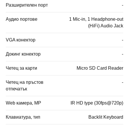
Разширителен порт
-
Аудио портове
1 Mic-in, 1 Headphone-out
(HiFi) Audio Jack
VGA конектор
-
Докинг конектор
-
Четец за карти
Micro SD Card Reader
Четец на пръстов
-
отпечатък
Web камера, MP
IR HD type (30fps@720p)
Клавиатура, тип
Backlit Keyboard